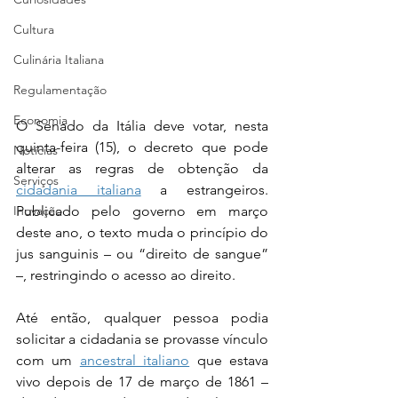
Cultura
Culinária Italiana
Regulamentação
Economia
O Senado da Itália deve votar, nesta 
quinta-feira (15), o decreto que pode 
Notícias
alterar as regras de obtenção da 
Serviços
cidadania italiana
 a estrangeiros. 
Inovação
Publicado pelo governo em março 
deste ano, o texto muda o princípio do 
jus sanguinis – ou “direito de sangue” 
–, restringindo o acesso ao direito.
Até então, qualquer pessoa podia 
solicitar a cidadania se provasse vínculo 
com um 
ancestral italiano
 que estava 
vivo depois de 17 de março de 1861 – 