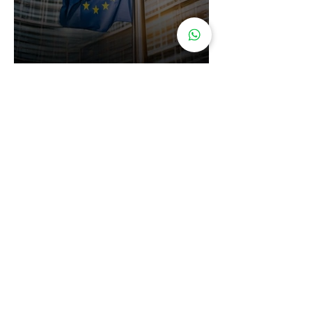
Cidadania Italiana: Leardini
Consulenze explica a nova
decisão da Corte Constitucional
16 de jul.
Carta de Identidade Italiana para
inscritos no AIRE: saiba mais