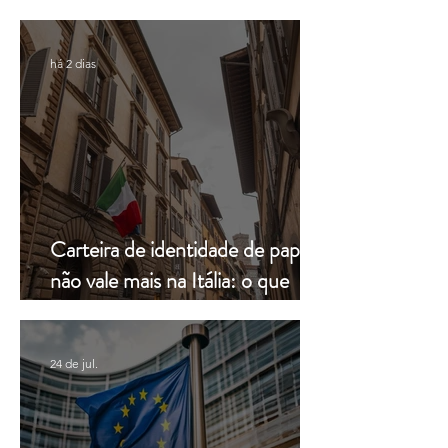
Constitucional
Consulenze
há 2 dias
Carteira de identidade de papel
não vale mais na Itália: o que
muda a partir de hoje
24 de jul.