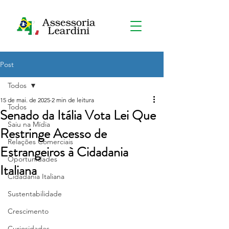
Post
Todos
15 de mai. de 2025
2 min de leitura
Todos
Senado da Itália Vota Lei Que
Saiu na Mídia
Restringe Acesso de
Relações Comerciais
Estrangeiros à Cidadania
Oportunidades
Italiana
Cidadania Italiana
Sustentabilidade
Crescimento
Curiosidades