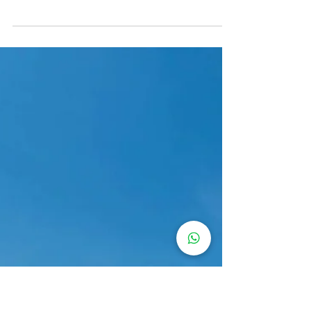
11 de jun. de 2025
São João em Florença (feriado de 24
de junho)
Todos os anos Florença vira uma festa no dia 24 de
junho: é o dia do patrono da cidade, o São João
(aqui conhecido como San Giovanni). O...