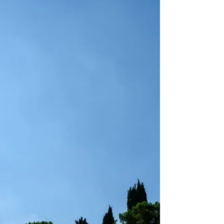
bilhões de euros (R$ 31,6 bilhões) na Itália no
"Ferragosto", principal feriado da alta...