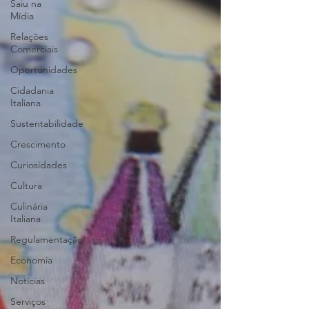
Saiu na
Mídia
Relações
Comerciais
Oportunidades
Cidadania
Italiana
Sustentabilidade
Crescimento
Curiosidades
Cultura
Culinária
Italiana
Regulamentação
Economia
Notícias
Serviços