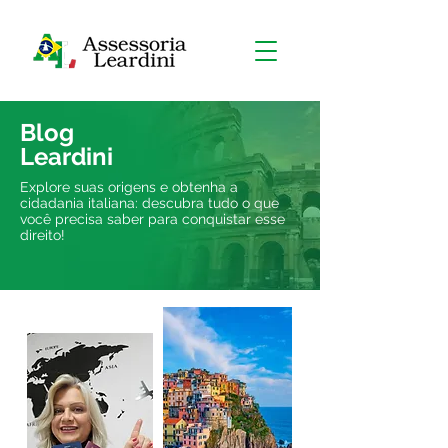
Blog
Leardini
Explore suas origens e obtenha a
cidadania italiana: descubra tudo o que
você precisa saber para conquistar esse
direito!