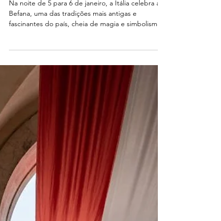
Da vassoura aos doces: A história e o
significado da Befana
Na noite de 5 para 6 de janeiro, a Itália celebra a
Befana, uma das tradições mais antigas e
fascinantes do país, cheia de magia e simbolismo.
Segundo a lenda, a Befana é uma figura que voa
em sua vassoura e, na noite da Epifania, leva doces
para as crianças comportadas e carvão para as que
não foram tão obedientes. Mas a tradição vai
muito além de simples presentes ou punições. A
história da Befana remonta a séculos de história
popular, e o seu significado é profundo e mult