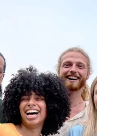
há inúmeros motivos para isso. Com uma história
incrível, o país em formato de bota é o que mais
reúne patrimônios da UNESCO, além de ter
algumas das obras artísticas mais importantes já
criadas. Sua capital, Roma, foi também a capital do
antigo Império Romano, o que já garante uma
experiência surpreendente a quem visita a cidade.
Viagem à Itália - entendendo um pouco do país,
sua história, cidades e cultura O país tem um po