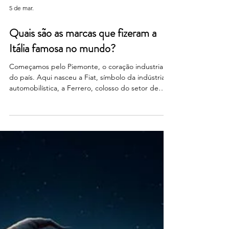
5 de mar.
Quais são as marcas que fizeram a
Itália famosa no mundo?
Começamos pelo Piemonte, o coração industrial
do país. Aqui nasceu a Fiat, símbolo da indústria
automobilística, a Ferrero, colosso do setor de
doces, e a Lavazza, marca global no mercado do
café. Descemos para a Toscana, onde o design se
torna um ícone. A região brilha no mundo graças
à Gucci e à Salvatore Ferragamo, líderes da moda
de luxo, mas também graças à Piaggio, que com a
Vespa se tornou um símbolo do design italiano .
Seguimos para a Campânia, onde se encontra a
MSC