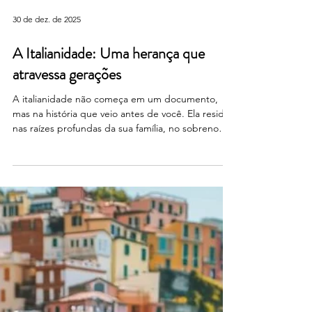
30 de dez. de 2025
A Italianidade: Uma herança que
atravessa gerações
A italianidade não começa em um documento,
mas na história que veio antes de você. Ela reside
nas raízes profundas da sua família, no sobrenome
que você carrega com orgulho, nas tradições que
sobreviveram ao tempo e à distância. Ser italiano
não é apenas uma questão de nacionalidade; é
um vínculo com o passado, uma herança que se