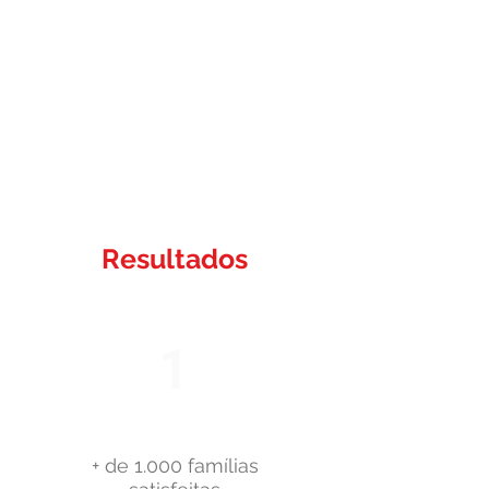
Excelência em nossos serviços;
Rapidez e a eficiência na execução
dos processos;
Integridade em todas as interações,
seguindo rigorosamente os princípios
éticos e legais.
Resultados
1
+ de 1.000 famílias