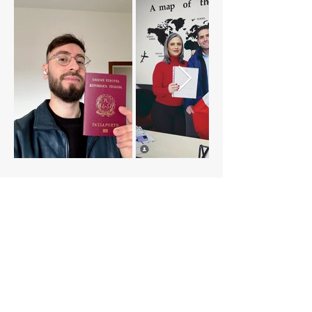
MISSÃO
Promover o reconhecimento da
cidadania italiana, resgatando as
raízes culturais e históricas de
nossos clientes, por meio de um
serviço especializado e de
excelência. Nosso objetivo é
proporcionar a conexão com a