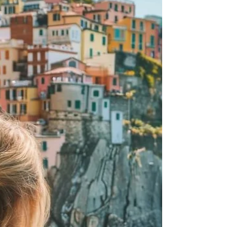
cerimônias militares e institucionais oficiais. A
decisão consta de um decreto assinado pelo
presidente Sergio Mattarella em 14 de março e
publicado no diário oficial em 7 de maio. O texto
passou quase despercebido até ser noticiado
nesta semana pela imprensa italiana . O hino,
conhecido como “Il Canto degli Italiani” ou
“Fratelli d’Itali