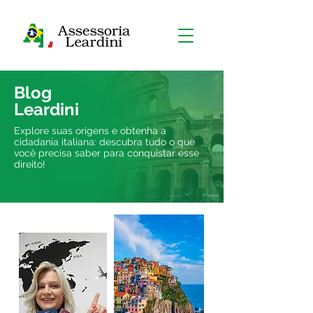
Blog
Leardini
Explore suas origens e obtenha a
cidadania italiana: descubra tudo o que
você precisa saber para conquistar esse
direito!