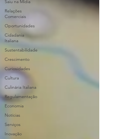
Saiu na Mídia
Relações
Comerciais
Oportunidades
Cidadania
Italiana
Sustentabilidade
Crescimento
Curiosidades
Cultura
Culinária Italiana
Regulamentação
Economia
Notícias
Serviços
Inovação