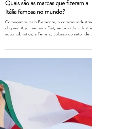
5 de mar.
Quais são as marcas que fizeram a
Itália famosa no mundo?
Começamos pelo Piemonte, o coração industrial
do país. Aqui nasceu a Fiat, símbolo da indústria
automobilística, a Ferrero, colosso do setor de
doces, e a Lavazza, marca global no mercado do
café. Descemos para a Toscana, onde o design se
torna um ícone. A região brilha no mundo graças
à Gucci e à Salvatore Ferragamo, líderes da moda
de luxo, mas também graças à Piaggio, que com a
Vespa se tornou um símbolo do design italiano .
Seguimos para a Campânia, onde se encontra a
MSC