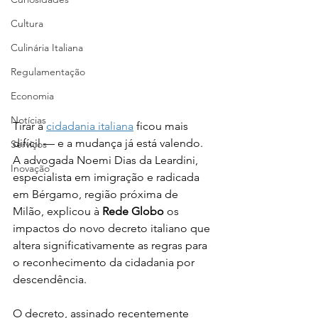
Cultura
Culinária Italiana
Regulamentação
Economia
Notícias
Tirar a 
cidadania italiana
 ficou mais 
difícil — e a mudança já está valendo. 
Serviços
A advogada Noemi Dias da Leardini, 
Inovação
especialista em imigração e radicada 
em Bérgamo, região próxima de 
Milão, explicou à 
Rede Globo
 os 
impactos do novo decreto italiano que 
altera significativamente as regras para 
o reconhecimento da cidadania por 
descendência.
O decreto, assinado recentemente 