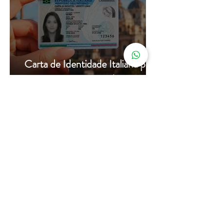
Carta de Identidade Italiana para
inscritos no AIRE: saiba mais
com a Leardini Consulenze
Acompanhe nosso
instagram
@assessorialeardini