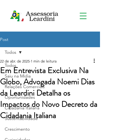
Post
Todos
22 de abr. de 2025
1 min de leitura
Todos
Em Entrevista Exclusiva Na
Saiu na Mídia
Globo, Advogada Noemi Dias
Relações Comerciais
da Leardini Detalha os
Oportunidades
Impactos do Novo Decreto da
Cidadania Italiana
Cidadania Italiana
Sustentabilidade
Crescimento
Curiosidades