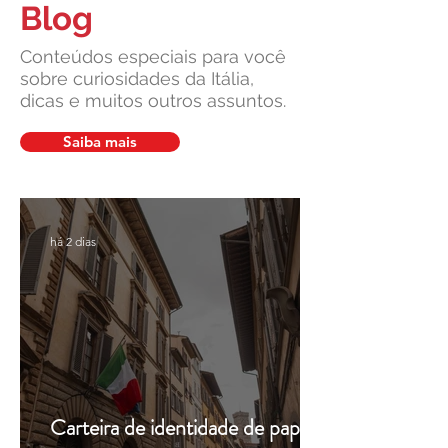
Blog
Conteúdos especiais para você
sobre curiosidades da Itália,
dicas e muitos outros assuntos.
Cidadania Italiana: Leardini
Carta de Identidade
Consulenze explica a nova
para inscritos no 
Saiba mais
decisão da Corte
mais com a Leardin
Constitucional
Consulenze
há 2 dias
Carteira de identidade de papel