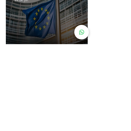
Cidadania Italiana: Leardini
Consulenze explica a nova
decisão da Corte Constitucional
16 de jul.