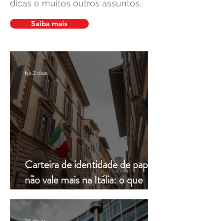
dicas e muitos outros assuntos.
Cidadania Italiana: Leardini
Carta de Identidade
Consulenze explica a nova
para inscritos no 
Saiba mais
decisão da Corte
mais com a Leardin
Constitucional
Consulenze
há 2 dias
Carteira de identidade de papel
não vale mais na Itália: o que
muda a partir de hoje
24 de jul.