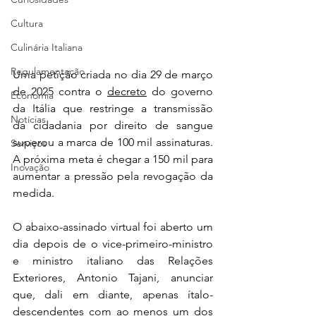
Cultura
Culinária Italiana
Regulamentação
Uma petição criada no dia 29 de março 
de 2025 contra o 
decreto
 do governo 
Economia
da Itália que restringe a transmissão 
Notícias
da cidadania por direito de sangue 
superou a marca de 100 mil assinaturas. 
Serviços
A próxima meta é chegar a 150 mil para 
Inovação
aumentar a pressão pela revogação da 
medida.
O abaixo-assinado virtual foi aberto um 
dia depois de o vice-primeiro-ministro 
e ministro italiano das Relações 
Exteriores, Antonio Tajani, anunciar 
que, dali em diante, apenas ítalo-
descendentes
 com ao menos um dos 