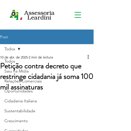
Post
Todos
10 de abr. de 2025
2 min de leitura
Todos
Petição contra decreto que
Saiu na Mídia
restringe cidadania já soma 100
Relações Comerciais
mil assinaturas
Oportunidades
Cidadania Italiana
Sustentabilidade
Crescimento
Curiosidades