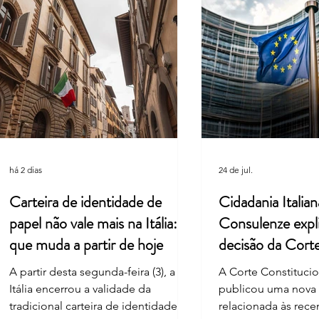
Suprema Corte da Itália facilita
Cultu
pedidos de cidadania em caso de
união
demora do consulado
Leard
há 2 dias
24 de jul.
Carteira de identidade de
Cidadania Italian
papel não vale mais na Itália: o
Consulenze expl
que muda a partir de hoje
decisão da Cort
Constitucional
A partir desta segunda-feira (3), a
A Corte Constitucion
Itália encerrou a validade da
publicou uma nova
tradicional carteira de identidade
relacionada às rec