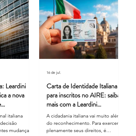
ra italiana, memória e
: um legado valorizado pela
ini Consulenze
16 de jul.
a: Leardini
Carta de Identidade Italiana
ica a nova
para inscritos no AIRE: saiba
e
mais com a Leardini
Consulenze
al italiana
A cidadania italiana vai muito além
 decisão
do reconhecimento. Para exercer
entes mudanças
plenamente seus direitos, é