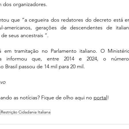
m dos organizadores.
ntou que “a cegueira dos redatores do decreto está e
l-americanos, gerações de descendentes de italiano
 de seus ancestrais ”.
 em tramitação no Parlamento italiano. O Ministéri
ália informou que, entre 2014 e 2024, o núme
o Brasil passou de 14 mil para 20 mil.
ovo
ndo as notícias? Fique de olho aqui no 
portal
!
o
Restrição Cidadania Italiana