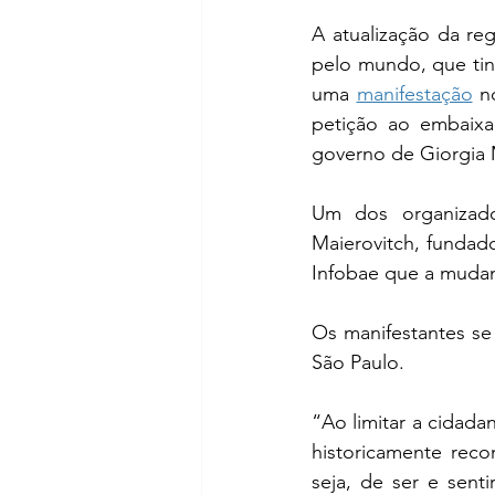
A atualização da re
pelo mundo, que tinh
uma 
manifestação
 n
petição ao embaixad
governo de Giorgia 
Um dos organizado
Maierovitch, fundado
Infobae que a mudanç
Os manifestantes se 
São Paulo.
“Ao limitar a cidada
historicamente reco
seja, de ser e sent