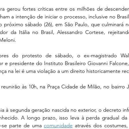
gra gerou fortes críticas entre os milhões de descende
am a intenção de iniciar o processo, inclusive no Brasil.
o próximo sábado (26), em São Paulo, que culminará n
or da Itália no Brasil, Alessandro Cortese, rejeitan
Meloni.
res do protesto de sábado, o ex-magistrado Walte
r e presidente do Instituto Brasileiro Giovanni Falcone, 
a na lei é uma violação a um direito historicamente re
reunirão às 10h, na Praça Cidade de Milão, no bairro Ja
nia à segunda geração nascida no exterior, o decreto infr
nhecido. A longo prazo, isso leva à perda gradual da i
ir-se parte de uma 
comunidade
 através dos costumes, 