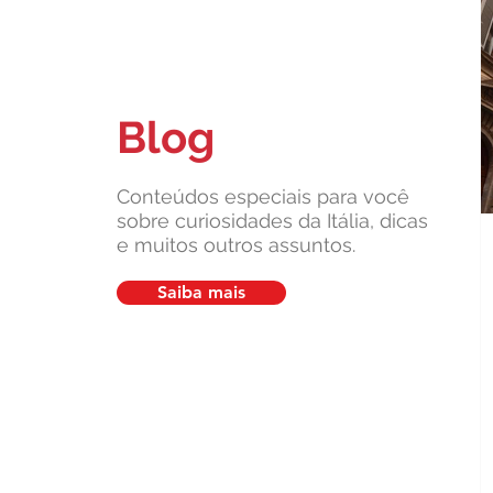
Blog
Carta de Identidade Italiana para
inscritos no AIRE: saiba mais
com a Leardini Consulenze
Conteúdos especiais para você
sobre curiosidades da Itália, dicas
e muitos outros assuntos.
Saiba mais