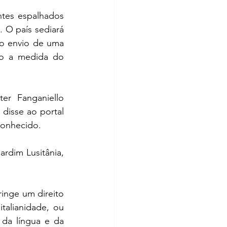
ntes espalhados 
 O país sediará 
o envio de uma 
do a medida do 
r Fanganiello 
disse ao portal 
conhecido.
rdim Lusitânia, 
inge um direito 
talianidade, ou 
da língua e da 