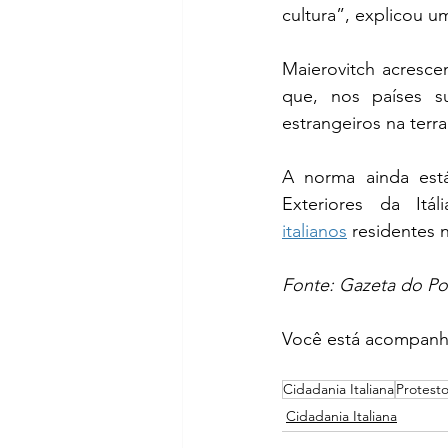
cultura”, explicou u
Maierovitch acresce
que, nos países su
estrangeiros na terra
A norma ainda está
Exteriores da It
italianos
 residentes n
Fonte: Gazeta do P
Você está acompanha
Cidadania Italiana
Protest
Cidadania Italiana