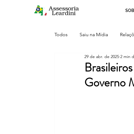
SOB
Todos
Saiu na Mídia
Relaçõ
29 de abr. de 2025
2 min d
Crescimento
Curiosidades
Brasileiro
Governo M
Serviços
Inovação