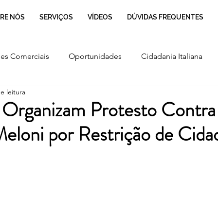
RE NÓS
SERVIÇOS
VÍDEOS
DÚVIDAS FREQUENTES
es Comerciais
Oportunidades
Cidadania Italiana
e leitura
Cultura
Culinária Italiana
Regulamentação
s Organizam Protesto Contra
eloni por Restrição de Cida