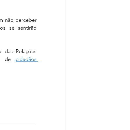
m não perceber 
s se sentirão 
o das Relações 
ro de 
cidadãos 