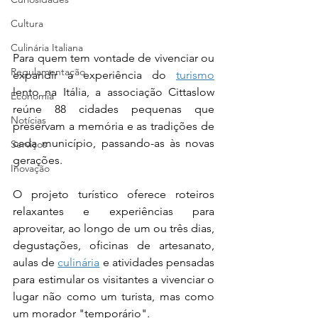
Cultura
Culinária Italiana
Para quem tem vontade de vivenciar ou 
Regulamentação
expandir a experiência do 
turismo
lento na Itália, a associação Cittaslow 
Economia
reúne 88 cidades pequenas que 
Notícias
preservam a memória e as tradições de 
cada município, passando-as às novas 
Serviços
gerações.
Inovação
O projeto turístico oferece roteiros 
relaxantes e experiências para 
aproveitar, ao longo de um ou três dias, 
degustações, oficinas de artesanato, 
aulas de 
culinária
 e atividades pensadas 
para estimular os visitantes a vivenciar o 
lugar não como um turista, mas como 
um morador "temporário".