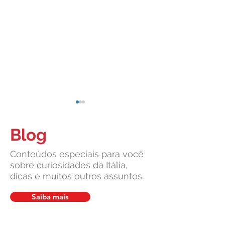
Blog
Conteúdos especiais para você
sobre curiosidades da Itália,
dicas e muitos outros assuntos.
Cidadania Italiana: Leardini
Leardini Consulen
Consulenze explica a nova
a comunidade ítalo
Saiba mais
decisão da Corte
diante de manchet
Constitucional
sobre cidadania ita