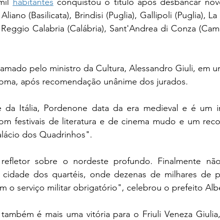
il 
habitantes
 conquistou o título após desbancar nove
liano (Basilicata), Brindisi (Puglia), Gallipoli (Puglia), La 
Reggio Calabria (Calábria), Sant'Andrea di Conza (Camp
lamado pelo ministro da Cultura, Alessandro Giuli, em u
Roma, após recomendação unânime dos jurados.
com festivais de literatura e de cinema mudo e um rec
alácio dos Quadrinhos".
refletor sobre o nordeste profundo. Finalmente não
cidade dos quartéis, onde dezenas de milhares de p
m o serviço militar obrigatório", celebrou o prefeito Albe
ambém é mais uma vitória para o Friuli Veneza Giulia,