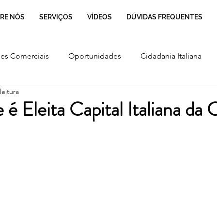
RE NÓS
SERVIÇOS
VÍDEOS
DÚVIDAS FREQUENTES
es Comerciais
Oportunidades
Cidadania Italiana
leitura
Cultura
Culinária Italiana
Regulamentação
é Eleita Capital Italiana da 