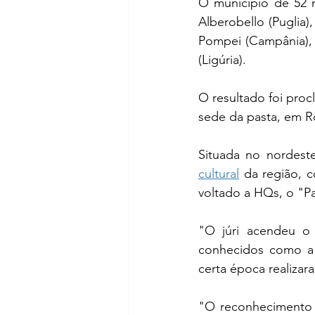
O município de 52 m
Alberobello (Puglia), A
Pompei (Campânia), 
(Ligúria).
O resultado foi proc
sede da pasta, em 
cultural
 da região, 
voltado a HQs, o "P
"O júri acendeu o 
conhecidos como a 
certa época realizara
"O reconhecimento t