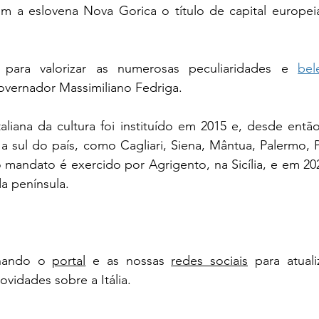
om a eslovena Nova Gorica o título de capital europeia
 para valorizar as numerosas peculiaridades e 
bel
 governador Massimiliano Fedriga.
italiana da cultura foi instituído em 2015 e, desde então
 a sul do país, como Cagliari, Siena, Mântua, Palermo,
 mandato é exercido por Agrigento, na Sicília, e em 202
da península.
hando o 
porta
l
 e as nossas 
redes sociais
 para atual
novidades sobre a Itália.