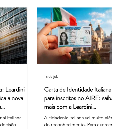
a Retoma o Ritmo Após as
s de Verão
16 de jul.
a: Leardini
Carta de Identidade Italiana
ica a nova
para inscritos no AIRE: saiba
e
mais com a Leardini
Consulenze
al italiana
A cidadania italiana vai muito além
 decisão
do reconhecimento. Para exercer