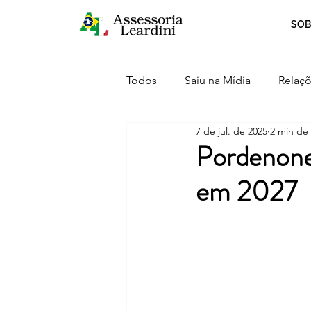
SOB
Todos
Saiu na Mídia
Relaçõ
7 de jul. de 2025
2 min de 
Crescimento
Curiosidades
Pordenone 
em 2027
Serviços
Inovação