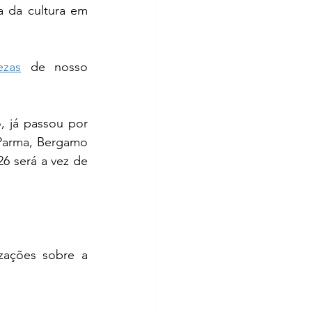
 da cultura em 
ezas
 de nosso 
, já passou por 
 Parma, Bergamo 
6 será a vez de 
izações sobre a 