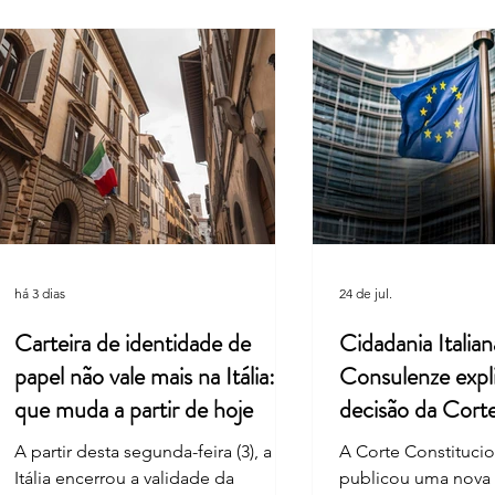
Entenda por que a Itália retirou
Itáli
uma palavra do hino nacional
Féria
há 3 dias
24 de jul.
Carteira de identidade de
Cidadania Italian
papel não vale mais na Itália: o
Consulenze expl
que muda a partir de hoje
decisão da Cort
Constitucional
A partir desta segunda-feira (3), a
A Corte Constitucion
Itália encerrou a validade da
publicou uma nova