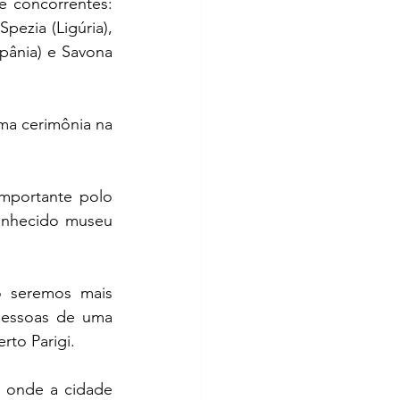
 concorrentes: 
Spezia (Ligúria), 
ânia) e Savona 
ma cerimônia na 
Situada no nordeste da Itália, Pordenone data da era medieval e é um importante polo 
onhecido museu 
 seremos mais 
essoas de uma 
rto Parigi.
 onde a cidade 