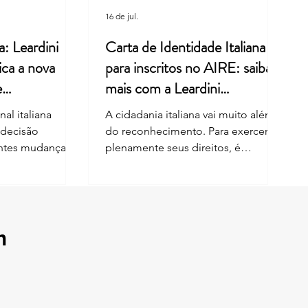
16 de jul.
a: Leardini
Carta de Identidade Italiana
ica a nova
para inscritos no AIRE: saiba
e
mais com a Leardini
Consulenze
al italiana
A cidadania italiana vai muito além
 decisão
do reconhecimento. Para exercer
entes mudanças
plenamente seus direitos, é
nhecimento da
fundamental manter os documentos
por descendência
e os dados cadastrais sempre
análise envolveu
atualizados. Desde 1º de junho de
i nº 91/1992,
2026, cidadãos italianos inscritos no
reforma de 2025.
AIRE também podem solicitar a
m
 limitações ao
Carta de Identidade Eletrônica —
cidadania para
CIE diretamente em qualquer
as nascidas fora
Comune da Itália, além da
bém possuem
possibilidade de emissão por meio