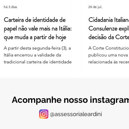
há 3 dias
24 de jul.
Carteira de identidade de
Cidadania Italian
papel não vale mais na Itália: o
Consulenze expl
que muda a partir de hoje
decisão da Cort
Constitucional
A partir desta segunda-feira (3), a
A Corte Constitucion
Itália encerrou a validade da
publicou uma nova
tradicional carteira de identidade
relacionada às rec
em formato de papel, mesmo para
nas regras de reco
documentos com data de
cidadania italiana 
vencimento futura. A mudança
— ius sanguinis. A 
segue o Regulamento Europeu
o artigo 3-bis da Le
2019/1157, que exige zona de leitura
introduzido após a 
Acompanhe nosso instagra
ótica (MRZ) nos documentos de
A norma estabelece
identificação – recurso que o
reconhecimento da 
@assessorialeardini
modelo italiano em papel nunca
determinadas pesso
teve. A regra, no entanto, não afeta
da Itália que tam