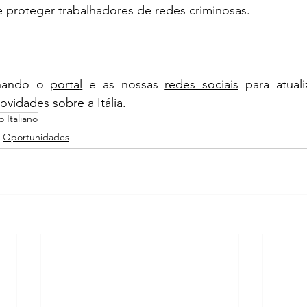
e proteger trabalhadores de redes criminosas.
hando o 
porta
l
 e as nossas 
redes sociais
 para atual
novidades sobre a Itália.
 Italiano
Oportunidades