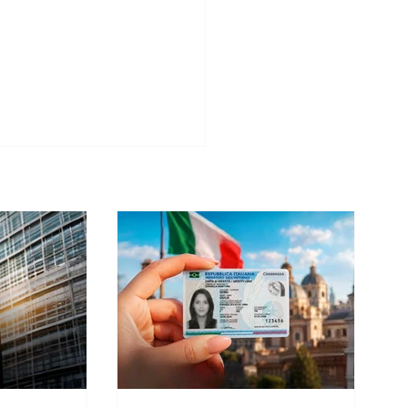
ini Consulenze defende a
idade ítalo-brasileira
e de manchete polêmica
 cidadania italiana