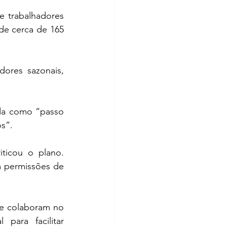
e trabalhadores 
de cerca de 165 
ores sazonais, 
ida como “passo 
s”.
iticou o plano. 
 permissões de 
ue colaboram no 
ara facilitar 