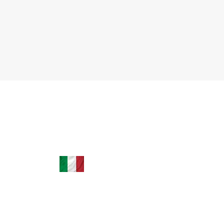
todo mundo do mesmo jeito, e isso
outra nacionalidade
tem gerado confusão entre
63/2026, a Corte Co
residentes na Itália e a comunidade
considerou parte
ítalo-
+39 035 0451779 | +39 3664242501
leardini.assessoria@hotmail.com