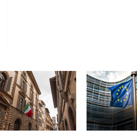
Cidadania Italiana: Leardini
Leard
Consulenze explica a nova
comun
decisão da Corte Constitucional
diant
sobre