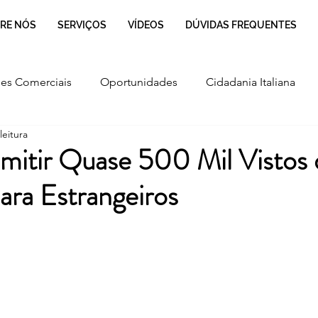
RE NÓS
SERVIÇOS
VÍDEOS
DÚVIDAS FREQUENTES
es Comerciais
Oportunidades
Cidadania Italiana
leitura
Cultura
Culinária Italiana
Regulamentação
 Emitir Quase 500 Mil Vistos
ara Estrangeiros