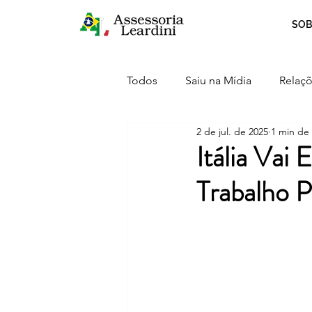
SOB
Todos
Saiu na Mídia
Relaçõ
2 de jul. de 2025
1 min de 
Crescimento
Curiosidades
Itália Vai
Trabalho P
Serviços
Inovação