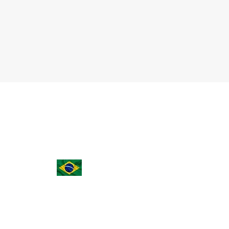
(15) 3023-0493 | (15) 98149-1814
noemicarvalhodias@aasp.org.br