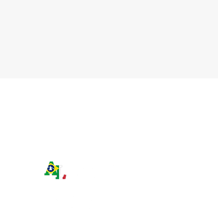
. Na Sentença nº
do consulado competente. Essa
nstitucional
mudança representa uma
importante facilidade para quem
vive no exteri