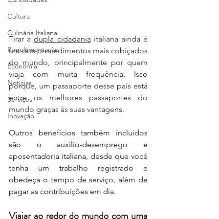
Cultura
Culinária Italiana
Tirar a 
dupla cidadania
 italiana ainda é 
Regulamentação
um dos procedimentos mais cobiçados 
do mundo, principalmente por quem 
Economia
viaja com muita frequência. Isso 
Notícias
porque, um passaporte desse país está 
entre os melhores passaportes do 
Serviços
mundo graças às suas vantagens.
Inovação
Outros benefícios também incluídos 
são o auxílio-desemprego e 
aposentadoria italiana, desde que você 
tenha um trabalho registrado e 
obedeça o tempo de serviço, além de 
pagar as contribuições em dia.
Viajar ao redor do mundo com uma 