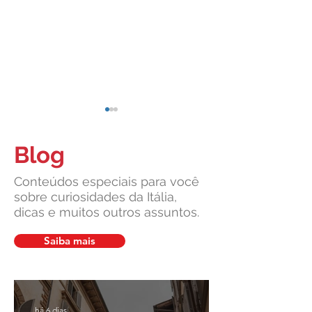
Blog
Conteúdos especiais para você
sobre curiosidades da Itália,
dicas e muitos outros assuntos.
Cidadania Italiana: Leardini
Leardini Consulen
Consulenze explica a nova
a comunidade ítalo
Saiba mais
decisão da Corte
diante de manchet
Constitucional
sobre cidadania ita
há 6 dias