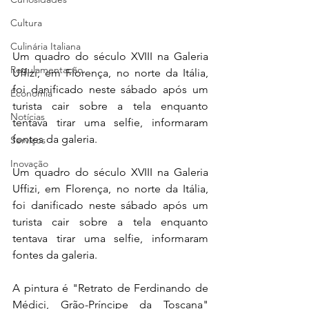
Cultura
Culinária Italiana
Um quadro do século XVIII na Galeria 
Regulamentação
Uffizi, em Florença, no norte da Itália, 
foi danificado neste sábado após um 
Economia
turista cair sobre a tela enquanto 
Notícias
tentava tirar uma selfie, informaram 
fontes da galeria.
Serviços
Inovação
Um quadro do século XVIII na Galeria 
Uffizi, em Florença, no norte da Itália, 
foi danificado neste sábado após um 
turista cair sobre a tela enquanto 
tentava tirar uma selfie, informaram 
fontes da galeria.
A pintura é "Retrato de Ferdinando de 
Médici, Grão-Príncipe da Toscana" 