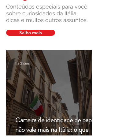
Conteúdos especiais para você
sobre curiosidades da Itália,
dicas e muitos outros assuntos.
Suprema Corte da Itália
Cultura italiana, 
facilita pedidos de cidadania
união: um legado v
Saiba mais
em caso de demora do
pela Leardini Cons
consulado
há 2 dias
Carteira de identidade de papel
não vale mais na Itália: o que