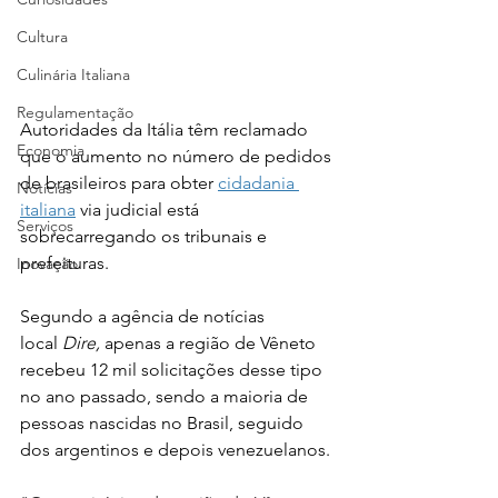
Cultura
Culinária Italiana
Regulamentação
Autoridades da Itália têm reclamado 
Economia
que o aumento no número de pedidos 
de brasileiros para obter 
cidadania 
Notícias
italiana
 via judicial está 
Serviços
sobrecarregando os tribunais e 
prefeituras. 
Inovação
Segundo a agência de notícias 
local 
Dire, 
apenas a região de Vêneto 
recebeu 12 mil solicitações desse tipo 
no ano passado, sendo a maioria de 
pessoas nascidas no Brasil, seguido 
dos argentinos e depois venezuelanos.