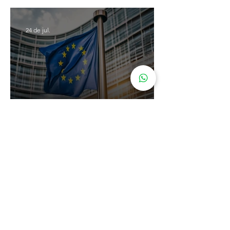
muda a partir de hoje
24 de jul.
Cidadania Italiana: Leardini
Consulenze explica a nova
decisão da Corte Constitucional
16 de jul.