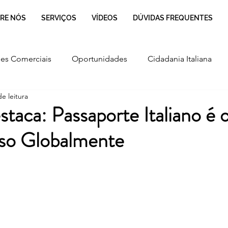
RE NÓS
SERVIÇOS
VÍDEOS
DÚVIDAS FREQUENTES
es Comerciais
Oportunidades
Cidadania Italiana
e leitura
Cultura
Culinária Italiana
Regulamentação
taca: Passaporte Italiano é o
oso Globalmente