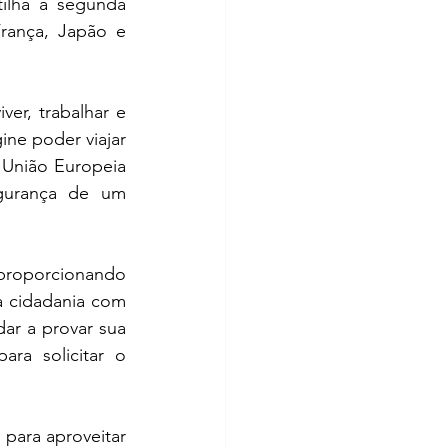
lha a segunda 
ança, Japão e 
er, trabalhar e 
ine poder viajar 
 União Europeia 
e desfrutar de uma qualidade de vida superior, tudo isso com a segurança de um 
 proporcionando 
a cidadania com 
ar a provar sua 
ra solicitar o 
para aproveitar 