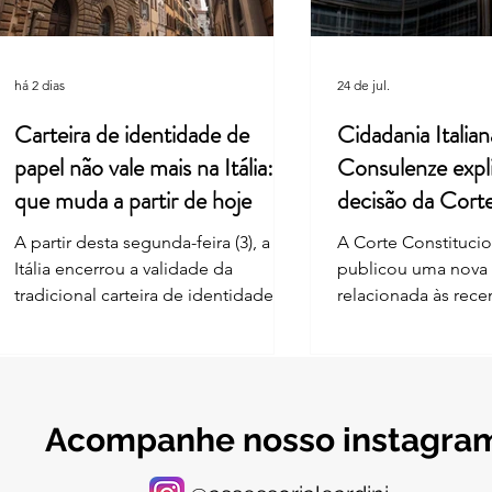
decisão da Corte Constitucional
com a
há 2 dias
24 de jul.
Carteira de identidade de
Cidadania Italian
papel não vale mais na Itália: o
Consulenze expl
que muda a partir de hoje
decisão da Cort
Constitucional
A partir desta segunda-feira (3), a
A Corte Constitucion
Itália encerrou a validade da
publicou uma nova
tradicional carteira de identidade
relacionada às rec
em formato de papel, mesmo para
nas regras de reco
documentos com data de
cidadania italiana 
vencimento futura. A mudança
— ius sanguinis. A 
segue o Regulamento Europeu
o artigo 3-bis da Le
2019/1157, que exige zona de leitura
introduzido após a 
Acompanhe nosso instagra
ótica (MRZ) nos documentos de
A norma estabelece
identificação – recurso que o
reconhecimento da 