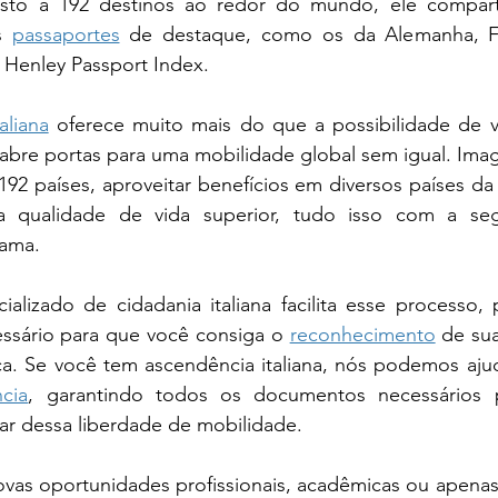
to a 192 destinos ao redor do mundo, ele comparti
s 
passaportes
 de destaque, como os da Alemanha, Fr
Henley Passport Index.
aliana
 oferece muito mais do que a possibilidade de viv
a abre portas para uma mobilidade global sem igual. Imag
192 países, aproveitar benefícios em diversos países da
gama.
ializado de cidadania italiana facilita esse processo,
ssário para que você consiga o 
reconhecimento
 de su
ça. Se você tem ascendência italiana, nós podemos ajud
cia
, garantindo todos os documentos necessários pa
ar dessa liberdade de mobilidade.
ovas oportunidades profissionais, acadêmicas ou apenas 