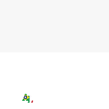
as nascidas fora
Comune da Itália, além da
bém possuem
possibilidade de emissão por meio
. Na Sentença nº
do consulado competente. Essa
nstitucional
mudança representa uma
importante facilidade para quem
vive no exteri