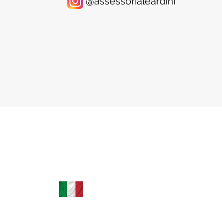
@assessorialeardini
modelo italiano em papel nunca
determinadas pesso
teve. A regra, no entanto, não afeta
da Itália que tam
todo mundo do mesmo jeito, e isso
outra nacionalidade
tem gerado confusão entre
63/2026, a Corte Co
residentes na Itália e a comunidade
considerou parte
ítalo-
+39 035 0451779 | +39 3664242501