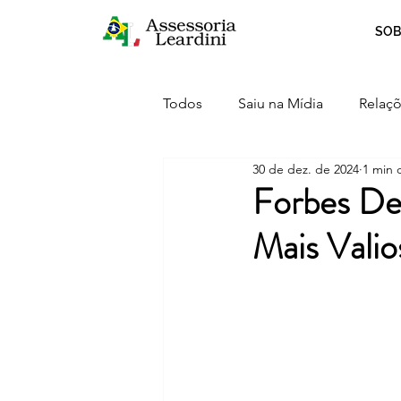
SOB
Todos
Saiu na Mídia
Relaçõ
30 de dez. de 2024
1 min d
Crescimento
Curiosidades
Forbes Des
Mais Vali
Serviços
Inovação