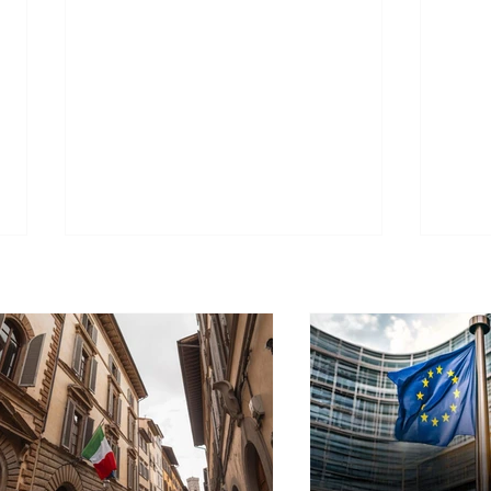
Cidadania Italiana: Leardini
Carta
Consulenze explica a nova
inscr