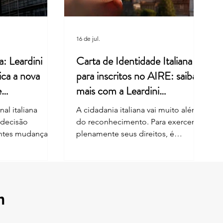
 Leardini Consulenze
16 de jul.
a: Leardini
Carta de Identidade Italiana
ica a nova
para inscritos no AIRE: saiba
e
mais com a Leardini
Consulenze
al italiana
A cidadania italiana vai muito além
 decisão
do reconhecimento. Para exercer
entes mudanças
plenamente seus direitos, é
nhecimento da
fundamental manter os documentos
por descendência
e os dados cadastrais sempre
análise envolveu
atualizados. Desde 1º de junho de
i nº 91/1992,
2026, cidadãos italianos inscritos no
reforma de 2025.
AIRE também podem solicitar a
m
 limitações ao
Carta de Identidade Eletrônica —
cidadania para
CIE diretamente em qualquer