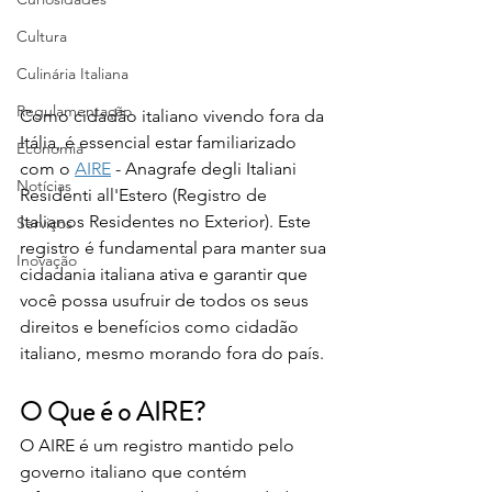
Cultura
Culinária Italiana
Regulamentação
Como cidadão italiano vivendo fora da 
Itália, é essencial estar familiarizado 
Economia
com o 
AIRE
 - Anagrafe degli Italiani 
Notícias
Residenti all'Estero (Registro de 
Italianos Residentes no Exterior). Este 
Serviços
registro é fundamental para manter sua 
Inovação
cidadania italiana ativa e garantir que 
você possa usufruir de todos os seus 
direitos e benefícios como cidadão 
italiano, mesmo morando fora do país.
O Que é o AIRE?
O AIRE é um registro mantido pelo 
governo italiano que contém 