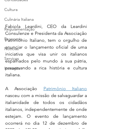
Cultura
Culinária Italiana
Fabiola Leardini, CEO da Leardini 
Regulamentação
Consulenze e Presidenta da Associação 
Economia
Patrimônio Italiano, tem o orgulho de 
anunciar o lançamento oficial de uma 
Notícias
iniciativa que visa unir os italianos 
Serviços
espalhados pelo mundo à sua pátria, 
preservando a rica história e cultura 
Inovação
italiana.
A Associação 
Patrimônio Italiano
nasceu com a missão de salvaguardar a 
italianidade de todos os cidadãos 
italianos, independentemente de onde 
estejam. O evento de lançamento 
ocorrerá no dia 12 de dezembro de 