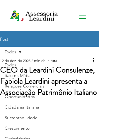
Post
Todos
12 de dez. de 2025
2 min de leitura
Todos
CEO da Leardini Consulenze,
Saiu na Mídia
Fabiola Leardini apresenta a
Relações Comerciais
Associação Patrimônio Italiano
Oportunidades
Cidadania Italiana
Sustentabilidade
Crescimento
Curiosidades