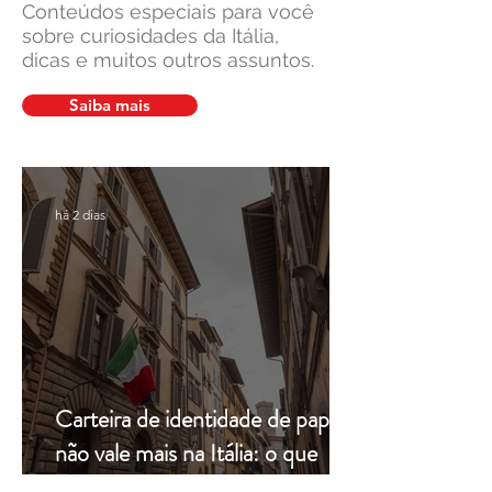
Conteúdos especiais para você
sobre curiosidades da Itália,
dicas e muitos outros assuntos.
Suprema Corte da Itália
Cultura italiana, 
facilita pedidos de cidadania
união: um legado v
Saiba mais
em caso de demora do
pela Leardini Cons
consulado
há 2 dias
Carteira de identidade de papel
não vale mais na Itália: o que
muda a partir de hoje