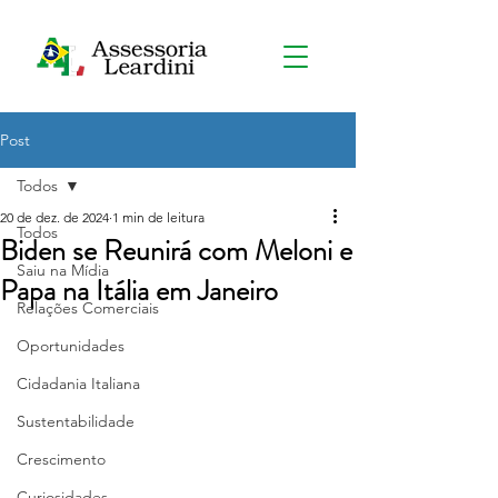
Post
Todos
20 de dez. de 2024
1 min de leitura
Todos
Biden se Reunirá com Meloni e
Saiu na Mídia
Papa na Itália em Janeiro
Relações Comerciais
Oportunidades
Cidadania Italiana
Sustentabilidade
Crescimento
Curiosidades