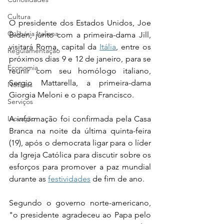
Cultura
O presidente dos Estados Unidos, Joe 
Culinária Italiana
Biden, junto com a primeira-dama Jill, 
visitará Roma, capital da 
Itália
, entre os 
Regulamentação
próximos dias 9 e 12 de janeiro, para se 
Economia
reunir com seu homólogo italiano, 
Sergio Mattarella, a primeira-dama 
Notícias
Giorgia Meloni e o papa Francisco.
Serviços
Inovação
A informação foi confirmada pela Casa 
Branca na noite da última quinta-feira 
(19), após o democrata ligar para o líder 
da Igreja Católica para discutir sobre os 
esforços para promover a paz mundial 
durante as 
festividades
 de fim de ano.
Segundo o governo norte-americano, 
"o presidente agradeceu ao Papa pelo 