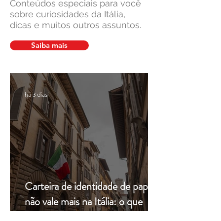
Conteúdos especiais para você
sobre curiosidades da Itália,
dicas e muitos outros assuntos.
Cidadania Italiana: Leardini
Leardini Consulen
Consulenze explica a nova
a comunidade ítalo
Saiba mais
decisão da Corte
diante de manchet
Constitucional
sobre cidadania ita
há 3 dias
Carteira de identidade de papel
não vale mais na Itália: o que
muda a partir de hoje