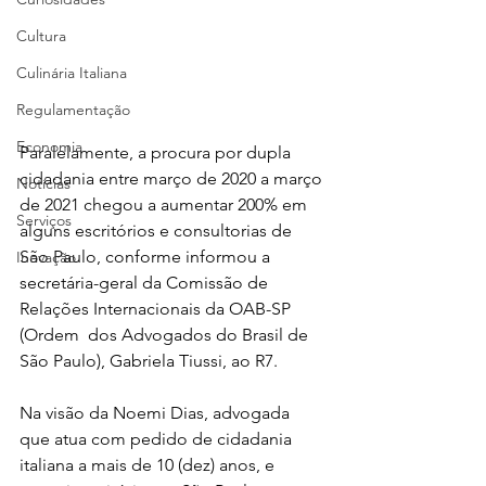
Cultura
Culinária Italiana
Regulamentação
Economia
Paralelamente, a procura por dupla 
cidadania entre março de 2020 a março 
Notícias
de 2021 chegou a aumentar 200% em 
Serviços
alguns escritórios e consultorias de 
São Paulo, conforme informou a 
Inovação
secretária-geral da Comissão de 
Relações Internacionais da OAB-SP 
(Ordem  dos Advogados do Brasil de 
São Paulo), Gabriela Tiussi, ao R7.
Na visão da Noemi Dias, advogada 
que atua com pedido de cidadania 
italiana a mais de 10 (dez) anos, e 