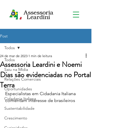
Post
Todos
24 de mar de 2023
1 min de leitura
Todos
Assessoria Leardini e Noemi
Saiu na Mídia
Dias são evidenciadas no Portal
Relações Comerciais
Terra
Oportunidades
Especialistas em Cidadania Italiana 
Cidadania Italiana
comentam interesse de brasileiros
Sustentabilidade
Crescimento
Curiosidades