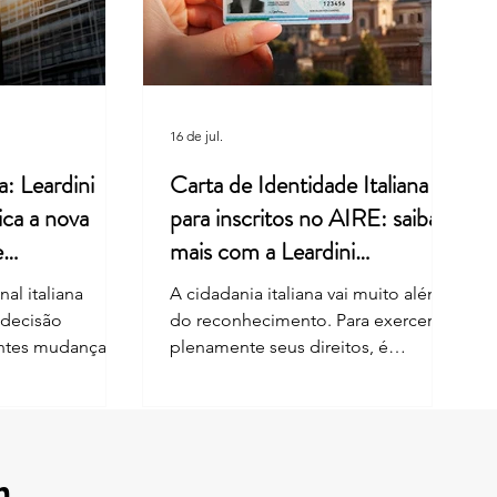
 da Assessoria Leardini Do
tado no Aeroporto em
nsa Repercute na Mídia
nacional
16 de jul.
a: Leardini
Carta de Identidade Italiana
ica a nova
para inscritos no AIRE: saiba
e
mais com a Leardini
Consulenze
al italiana
A cidadania italiana vai muito além
 decisão
do reconhecimento. Para exercer
entes mudanças
plenamente seus direitos, é
nhecimento da
fundamental manter os documentos
por descendência
e os dados cadastrais sempre
análise envolveu
atualizados. Desde 1º de junho de
i nº 91/1992,
2026, cidadãos italianos inscritos no
reforma de 2025.
AIRE também podem solicitar a
m