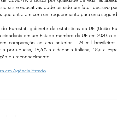
e Covid-19, a busca por qualidade de vida, estabilidad
sionais e educativas pode ter sido um fator decisivo par
os que entraram com um requerimento para uma segunda
do Eurostat, gabinete de estatísticas da UE (União Eur
 a cidadania em um Estado-membro da UE em 2020, o q
m comparação ao ano anterior - 24 mil brasileiros.
nia portuguesa, 19,6% a cidadania italiana, 15% a espa
zação ou reconhecimento.
egra em Agência Estado