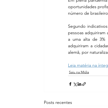
Em plena pandemia d
oportunidades profis
número de brasileir
Segundo indicativos 
pessoas adquiriram
a uma alta de 3% e
adquiriram a cidada
alemã, por naturali
Leia matéria na ínt
Saiu na Mídia
Posts recentes