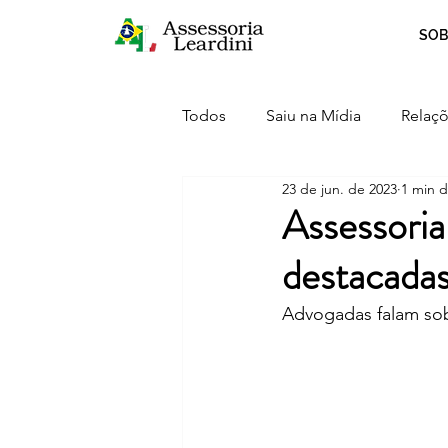
SOB
Todos
Saiu na Mídia
Relaçõ
23 de jun. de 2023
1 min d
Crescimento
Curiosidades
Assessoria
destacada
Serviços
Inovação
Advogadas falam sob