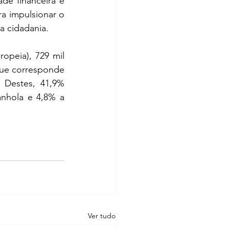
e financeira e 
a impulsionar o 
 cidadania.
opeia), 729 mil 
ue corresponde 
 Destes, 41,9% 
nhola e 4,8% a 
Ver tudo