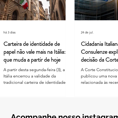
Assessoria Leardini Registra
Vídeo
Imagens Exclusivas do Atentado
Aten
no Aeroporto de Malpensa, em
Malpe
Milão
Inter
há 3 dias
24 de jul.
Carteira de identidade de
Cidadania Italian
papel não vale mais na Itália: o
Consulenze expl
que muda a partir de hoje
decisão da Cort
Constitucional
A partir desta segunda-feira (3), a
A Corte Constitucion
Itália encerrou a validade da
publicou uma nova
tradicional carteira de identidade
relacionada às rec
em formato de papel, mesmo para
nas regras de reco
documentos com data de
cidadania italiana 
vencimento futura. A mudança
— ius sanguinis. A 
segue o Regulamento Europeu
o artigo 3-bis da Le
2019/1157, que exige zona de leitura
introduzido após a 
Acompanhe nosso instagra