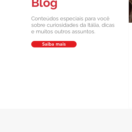
Blog
Imagens gravadas pela Assessoria
Leardini do Atentado no
Aeroporto de Malpensa Ganham
Conteúdos especiais para você
sobre curiosidades da Itália, dicas
Destaque em Veículos de
e muitos outros assuntos.
Imprensa
Saiba mais