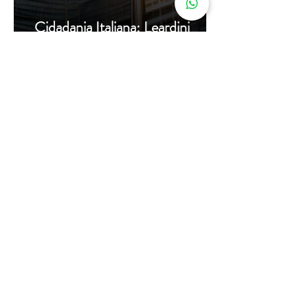
Cidadania Italiana: Leardini
Consulenze explica a nova
decisão da Corte Constitucional
16 de jul.
Carta de Identidade Italiana para
inscritos no AIRE: saiba mais
com a Leardini Consulenze