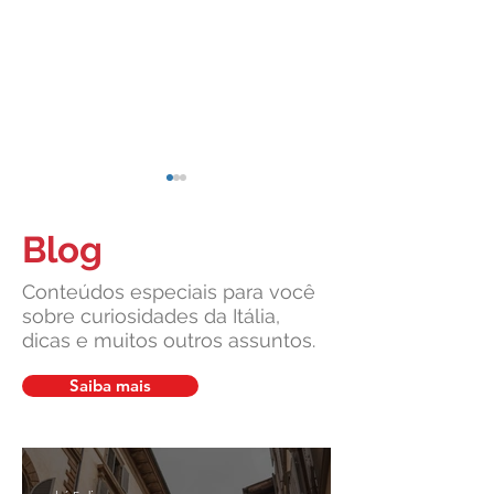
Blog
Conteúdos especiais para você
sobre curiosidades da Itália,
dicas e muitos outros assuntos.
Cidadania Italiana: Leardini
Leardini Consulen
Consulenze explica a nova
a comunidade ítalo
Saiba mais
decisão da Corte
diante de manchet
Constitucional
sobre cidadania ita