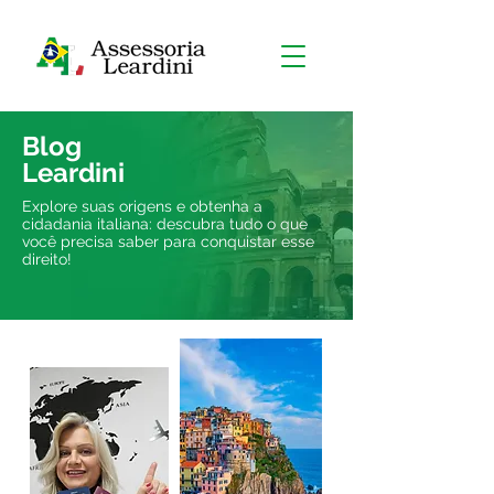
Blog
Leardini
Explore suas origens e obtenha a
cidadania italiana: descubra tudo o que
você precisa saber para conquistar esse
direito!