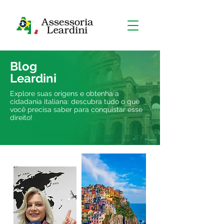
Blog
Leardini
Explore suas origens e obtenha a
cidadania italiana: descubra tudo o que
você precisa saber para conquistar esse
direito!