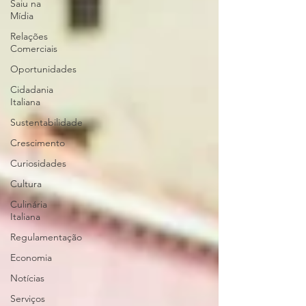
Saiu na
Mídia
Relações
Comerciais
Oportunidades
Cidadania
Italiana
Sustentabilidade
Crescimento
Curiosidades
Cultura
Culinária
Italiana
Regulamentação
Economia
Notícias
Serviços