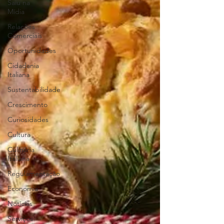
Saiu na
Mídia
Relações
Comerciais
Oportunidades
Cidadania
Italiana
Sustentabilidade
Crescimento
Curiosidades
Cultura
Culinária
Italiana
Regulamentação
Economia
Notícias
Serviços