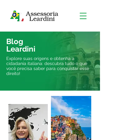
Blog
Leardini
Explore suas origens e obtenha a
cidadania italiana: descubra tudo o que
você precisa saber para conquistar esse
direito!