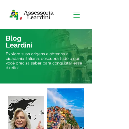
Blog
Leardini
Explore suas origens e obtenha a
cidadania italiana: descubra tudo o que
você precisa saber para conquistar esse
direito!