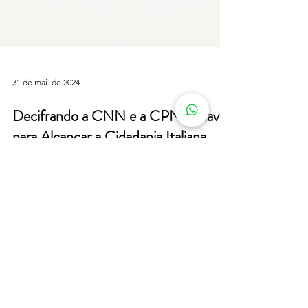
31 de mai. de 2024
Decifrando a CNN e a CPN: Chaves
para Alcançar a Cidadania Italiana
A jornada para obter a cidadania italiana pode
parecer complexa e repleta de documentos, mas
dois deles se destacam como verdadeiros...