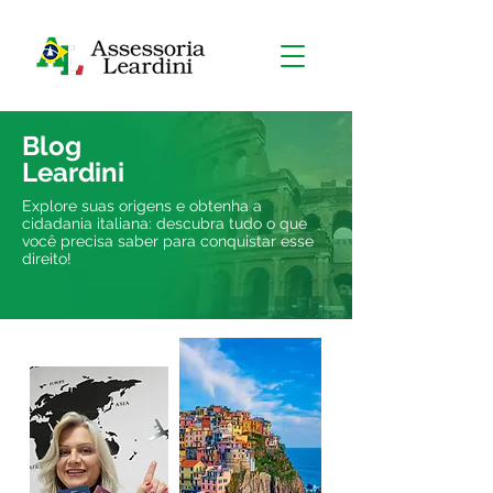
Blog
Leardini
Explore suas origens e obtenha a
cidadania italiana: descubra tudo o que
você precisa saber para conquistar esse
direito!