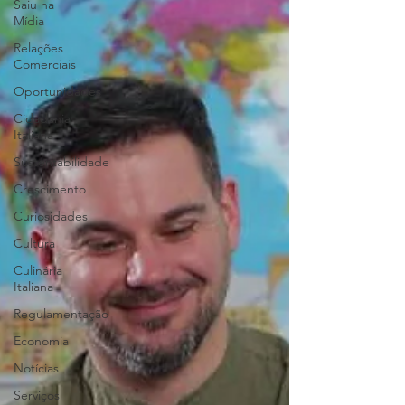
Saiu na
Mídia
Relações
Comerciais
Oportunidades
Cidadania
Italiana
Sustentabilidade
Crescimento
Curiosidades
Cultura
Culinária
Italiana
Regulamentação
Economia
Notícias
Serviços