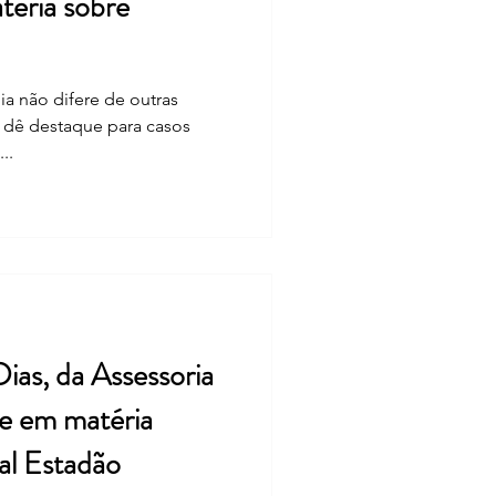
éria sobre
ia não difere de outras
p dê destaque para casos
..
as, da Assessoria
ue em matéria
nal Estadão