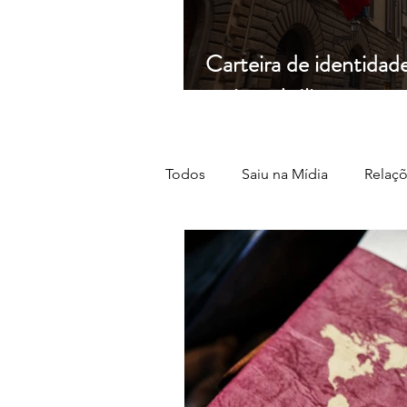
Carteira de identidad
mais na Itália: o que 
Todos
Saiu na Mídia
Relaçõ
Crescimento
Curiosidades
Serviços
Inovação