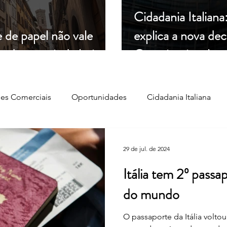
Cidadania Italiana
e de papel não vale
explica a nova de
muda a partir de hoje
Constitucional
es Comerciais
Oportunidades
Cidadania Italiana
Cultura
Culinária Italiana
Regulamentação
29 de jul. de 2024
Itália tem 2º pass
do mundo
O passaporte da Itália volto