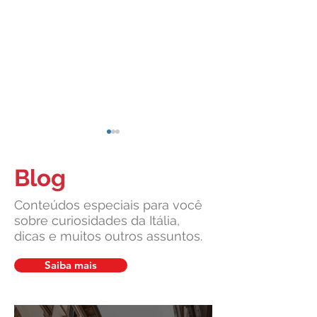
Blog
Conteúdos especiais para você
sobre curiosidades da Itália,
dicas e muitos outros assuntos.
Cidadania Italiana: Leardini
Carta de Identidade
Consulenze explica a nova
para inscritos no 
Saiba mais
decisão da Corte
mais com a Leardin
Constitucional
Consulenze