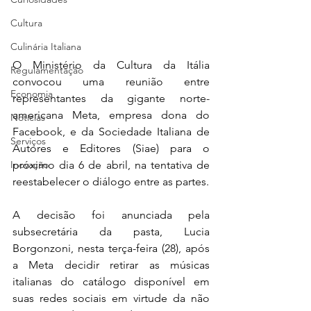
Cultura
Culinária Italiana
O Ministério da Cultura da Itália 
Regulamentação
convocou uma reunião entre 
Economia
representantes da gigante norte-
americana Meta, empresa dona do 
Notícias
Facebook, e da Sociedade Italiana de 
Serviços
Autores e Editores (Siae) para o 
próximo dia 6 de abril, na tentativa de 
Inovação
reestabelecer o diálogo entre as partes.
A decisão foi anunciada pela 
subsecretária da pasta, Lucia 
Borgonzoni, nesta terça-feira (28), após 
a Meta decidir retirar as músicas 
italianas do catálogo disponível em 
suas redes sociais em virtude da não 