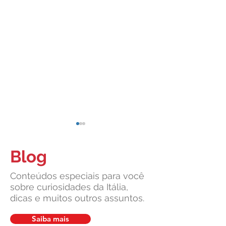
Blog
Conteúdos especiais para você
sobre curiosidades da Itália,
dicas e muitos outros assuntos.
Suprema Corte da Itália
Cultura italiana, 
facilita pedidos de cidadania
união: um legado v
Saiba mais