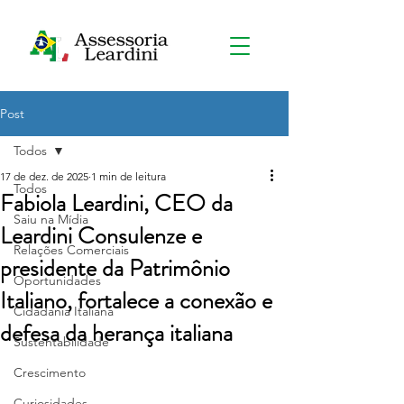
Post
Todos
17 de dez. de 2025
1 min de leitura
Todos
Fabiola Leardini, CEO da
Saiu na Mídia
Leardini Consulenze e
Relações Comerciais
presidente da Patrimônio
Oportunidades
Italiano, fortalece a conexão e
Cidadania Italiana
defesa da herança italiana
Sustentabilidade
Crescimento
Curiosidades