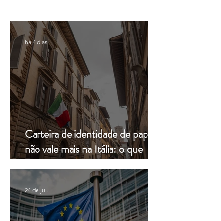
em caso de demora do
pela Leardini Cons
consulado
há 4 dias
Carteira de identidade de papel
não vale mais na Itália: o que
muda a partir de hoje
24 de jul.