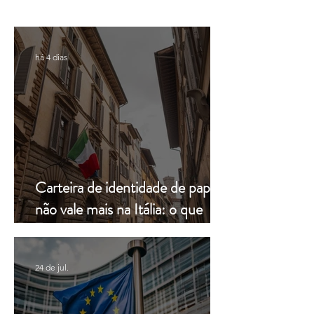
em caso de demora do
pela Leardini Cons
consulado
há 4 dias
Carteira de identidade de papel
não vale mais na Itália: o que
muda a partir de hoje
24 de jul.