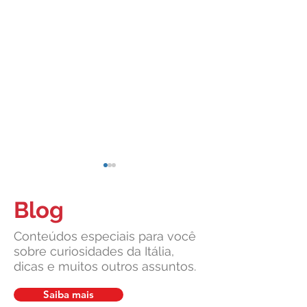
Blog
Conteúdos especiais para você
sobre curiosidades da Itália,
dicas e muitos outros assuntos.
Suprema Corte da Itália
Cultura italiana, 
facilita pedidos de cidadania
união: um legado v
Saiba mais