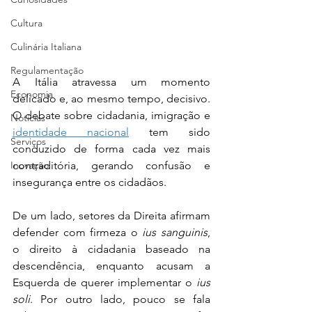
Cultura
Culinária Italiana
Regulamentação
A Itália atravessa um momento 
Economia
delicado e, ao mesmo tempo, decisivo. 
O debate sobre cidadania, imigração e 
Notícias
identidade nacional
 tem sido 
Serviços
conduzido de forma cada vez mais 
Inovação
contraditória, gerando confusão e 
insegurança entre os cidadãos.
De um lado, setores da Direita afirmam 
defender com firmeza o 
ius sanguinis
, 
o direito à cidadania baseado na 
descendência, enquanto acusam a 
Esquerda de querer implementar o 
ius 
soli
. Por outro lado, pouco se fala 