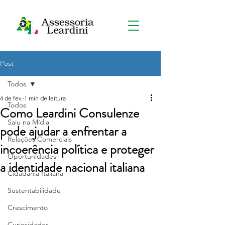
Post
Todos
4 de fev.
1 min de leitura
Todos
Como Leardini Consulenze
Saiu na Mídia
pode ajudar a enfrentar a
Relações Comerciais
incoerência política e proteger
Oportunidades
a identidade nacional italiana
Cidadania Italiana
Sustentabilidade
Crescimento
Curiosidades