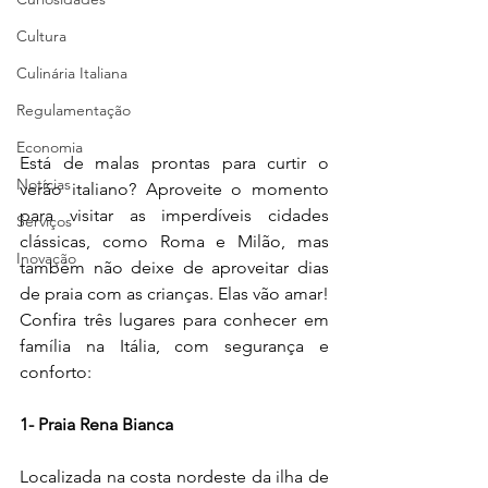
Cultura
Culinária Italiana
Regulamentação
Economia
Está de malas prontas para curtir o 
Notícias
verão italiano? Aproveite o momento 
para visitar as imperdíveis cidades 
Serviços
clássicas, como Roma e Milão, mas 
Inovação
também não deixe de aproveitar dias 
de praia com as crianças. Elas vão amar! 
Confira três lugares para conhecer em 
família na Itália, com segurança e 
conforto:
1- Praia Rena Bianca
Localizada na costa nordeste da ilha de 