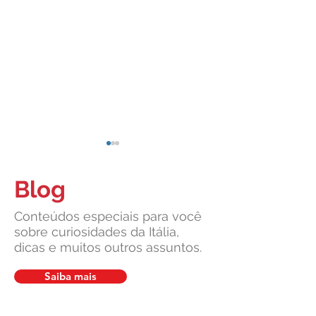
Blog
Conteúdos especiais para você
sobre curiosidades da Itália,
dicas e muitos outros assuntos.
Cidadania Italiana: Leardini
Carta de Identidade
Consulenze explica a nova
para inscritos no 
Saiba mais
decisão da Corte
mais com a Leardin
Constitucional
Consulenze