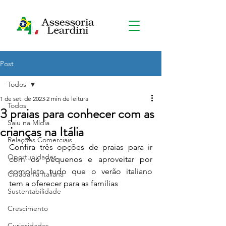
Post
Todos
1 de set. de 2023
2 min de leitura
Todos
3 praias para conhecer com as
Saiu na Mídia
crianças na Itália
Relações Comerciais
Confira três opções de praias para ir 
Oportunidades
com os pequenos e aproveitar por 
completo tudo que o verão italiano 
Cidadania Italiana
tem a oferecer para as famílias
Sustentabilidade
Crescimento
Curiosidades