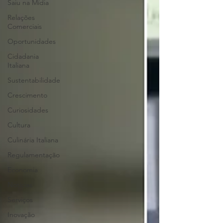
Saiu na Mídia
Relações
Comerciais
Oportunidades
Cidadania
Italiana
Sustentabilidade
Crescimento
Curiosidades
Cultura
Culinária Italiana
Regulamentação
Economia
Notícias
Serviços
Inovação