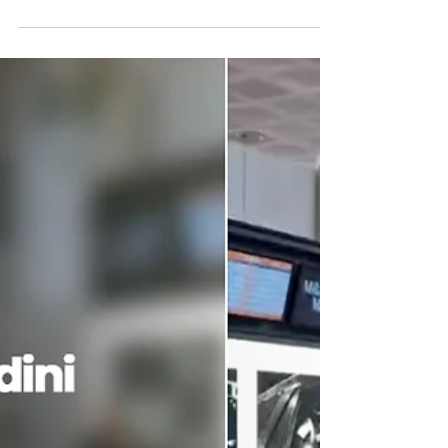
Repercute na Mídia Internacional
Turistas fugiram gritando de um incêndio no
aeroporto de Malpensa , em Milão, hoje, depois
que um homem ateou fogo em lixeiras e
quebrou...