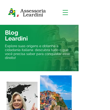
Blog
Leardini
Explore suas origens e obtenha a
cidadania italiana: descubra tudo o que
você precisa saber para conquistar esse
direito!