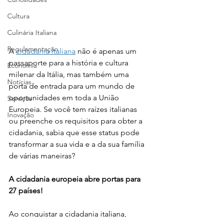
Cultura
Culinária Italiana
Regulamentação
A 
cidadania italiana
 não é apenas um 
passaporte para a história e cultura 
Economia
milenar da Itália, mas também uma 
Notícias
porta de entrada para um mundo de 
oportunidades em toda a União 
Serviços
Europeia. Se você tem raízes italianas 
Inovação
ou preenche os requisitos para obter a 
cidadania, sabia que esse status pode 
transformar a sua vida e a da sua família 
de várias maneiras?
A cidadania europeia abre portas para 
27 países!
Ao conquistar a cidadania italiana, 