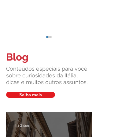
Blog
Conteúdos especiais para você
sobre curiosidades da Itália,
dicas e muitos outros assuntos.
Suprema Corte da Itália
Cultura italiana, 
facilita pedidos de cidadania
união: um legado v
Saiba mais
em caso de demora do
pela Leardini Cons
consulado
há 2 dias