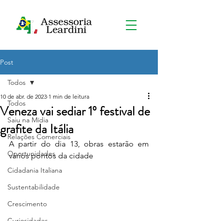
Post
Todos
10 de abr. de 2023
1 min de leitura
Todos
Veneza vai sediar 1º festival de
Saiu na Mídia
grafite da Itália
Relações Comerciais
A partir do dia 13, obras estarão em 
Oportunidades
vários pontos da cidade
Cidadania Italiana
Sustentabilidade
Crescimento
Curiosidades