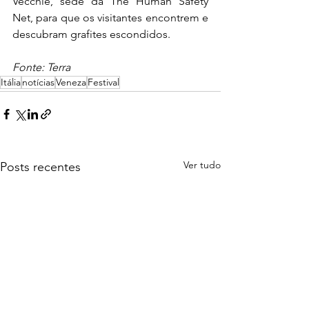
Vecchie, sede da The Human Safety 
Net, para que os visitantes encontrem e 
descubram grafites escondidos. 
Fonte: Terra
Itália
notícias
Veneza
Festival
Ver tudo
Posts recentes