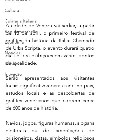
Cultura
Culinária Italiana
A cidade de Veneza vai sediar, a partir 
Regulamentação
de 13 de abril, o primeiro festival de 
grafites da história da Itália. Chamado 
Economia
de Urbs Scripta, o evento durará quatro 
Notícias
dias e terá exibições em vários pontos 
da localidade.
Serviços
Inovação
Serão apresentados aos visitantes 
locais significativos para a arte no país, 
estudos locais e as descobertas de 
grafites venezianos que cobrem cerca 
de 600 anos de história.
Navios, jogos, figuras humanas, slogans 
eleitorais ou de lamentações de 
prisioneiros, datas, símbolos religiosos 