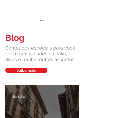
Blog
Conteúdos especiais para você
sobre curiosidades da Itália,
dicas e muitos outros assuntos.
Cidadania Italiana: Leardini
Carta de Identidade
Consulenze explica a nova
para inscritos no 
Saiba mais
decisão da Corte
mais com a Leardin
Constitucional
Consulenze
há 3 dias