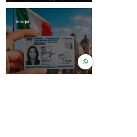
decisão da Corte Constitucional
16 de jul.
Carta de Identidade Italiana para
inscritos no AIRE: saiba mais
com a Leardini Consulenze
Acompanhe nosso
instagram
@assessorialeardini