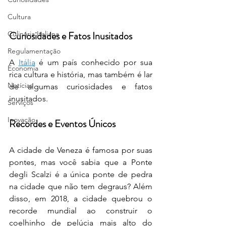
Cultura
Curiosidades e Fatos Inusitados
Culinária Italiana
Regulamentação
A 
Itália
 é um país conhecido por sua 
Economia
rica cultura e história, mas também é lar 
Notícias
de algumas curiosidades e fatos 
inusitados.
Serviços
Inovação
Recordes e Eventos Únicos
A cidade de Veneza é famosa por suas 
pontes, mas você sabia que a Ponte 
degli Scalzi é a única ponte de pedra 
na cidade que não tem degraus? Além 
disso, em 2018, a cidade quebrou o 
recorde mundial ao construir o 
coelhinho de pelúcia mais alto do 