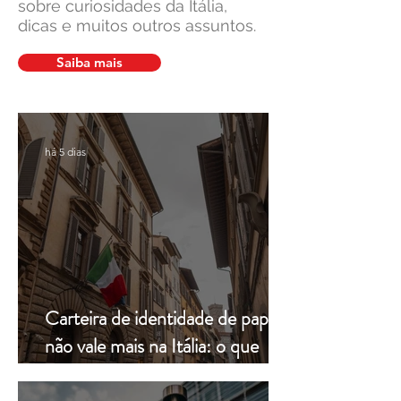
sobre curiosidades da Itália,
dicas e muitos outros assuntos.
Da vassoura aos doces: A
Itália: tudo que vo
história e o significado da
para planejar sua 
Saiba mais
Befana
há 5 dias
Carteira de identidade de papel
não vale mais na Itália: o que
muda a partir de hoje