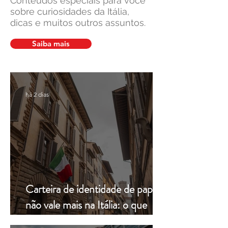
Conteúdos especiais para você
sobre curiosidades da Itália,
dicas e muitos outros assuntos.
Cidadania Italiana: Leardini
Leardini Consulen
Consulenze explica a nova
a comunidade ítalo
Saiba mais
decisão da Corte
diante de manchet
Constitucional
sobre cidadania ita
há 2 dias
Carteira de identidade de papel
não vale mais na Itália: o que
muda a partir de hoje