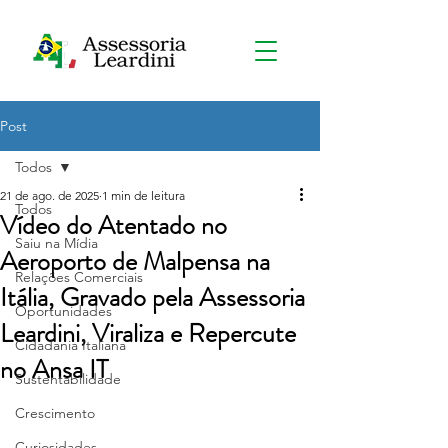
Post
Todos
21 de ago. de 2025
1 min de leitura
Todos
Vídeo do Atentado no
Saiu na Mídia
Aeroporto de Malpensa na
Relações Comerciais
Itália, Gravado pela Assessoria
Oportunidades
Leardini, Viraliza e Repercute
Cidadania Italiana
no Ansa IT
Sustentabilidade
Crescimento
Curiosidades