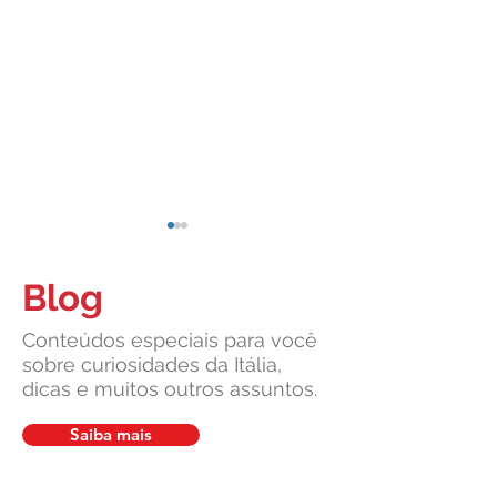
Blog
Conteúdos especiais para você
sobre curiosidades da Itália,
dicas e muitos outros assuntos.
Cidadania Italiana: Leardini
Carta de Identidade
Consulenze explica a nova
para inscritos no 
Saiba mais
decisão da Corte
mais com a Leardin
Constitucional
Consulenze