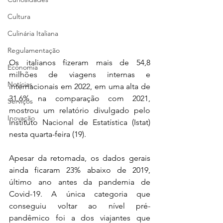
Cultura
Culinária Italiana
Regulamentação
Os italianos fizeram mais de 54,8 
Economia
milhões de viagens internas e 
Notícias
internacionais em 2022, em uma alta de 
31,6% na comparação com 2021, 
Serviços
mostrou um relatório divulgado pelo 
Inovação
Instituto Nacional de Estatística (Istat) 
nesta quarta-feira (19).
Apesar da retomada, os dados gerais 
ainda ficaram 23% abaixo de 2019, 
último ano antes da pandemia de 
Covid-19. A única categoria que 
conseguiu voltar ao nível pré-
pandêmico foi a dos viajantes que 