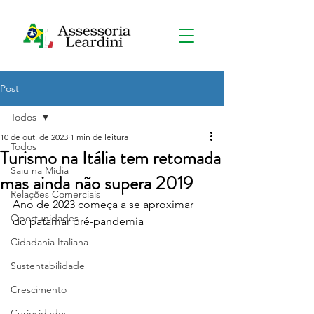
Post
Todos
10 de out. de 2023
1 min de leitura
Todos
Turismo na Itália tem retomada
Saiu na Mídia
mas ainda não supera 2019
Relações Comerciais
Ano de 2023 começa a se aproximar 
Oportunidades
do patamar pré-pandemia
Cidadania Italiana
Sustentabilidade
Crescimento
Curiosidades