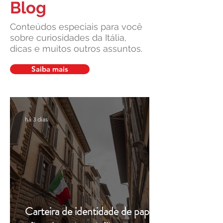
Blog
Conteúdos especiais para você
sobre curiosidades da Itália,
dicas e muitos outros assuntos.
Cidadania Italiana: Leardini
Carta de Identidade
Consulenze explica a nova
para inscritos no 
Saiba mais
decisão da Corte
mais com a Leardin
Constitucional
Consulenze
há 3 dias
Carteira de identidade de papel