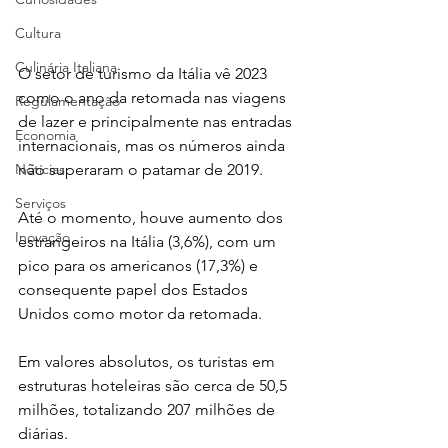
Cultura
Culinária Italiana
O setor de turismo da Itália vê 2023 
como o ano da retomada nas viagens 
Regulamentação
de lazer e principalmente nas entradas 
Economia
internacionais, mas os números ainda 
Notícias
não superaram o patamar de 2019.
Serviços
Até o momento, houve aumento dos 
Inovação
estrangeiros na Itália (3,6%), com um 
pico para os americanos (17,3%) e 
consequente papel dos Estados 
Unidos como motor da retomada.
Em valores absolutos, os turistas em 
estruturas hoteleiras são cerca de 50,5 
milhões, totalizando 207 milhões de 
diárias.