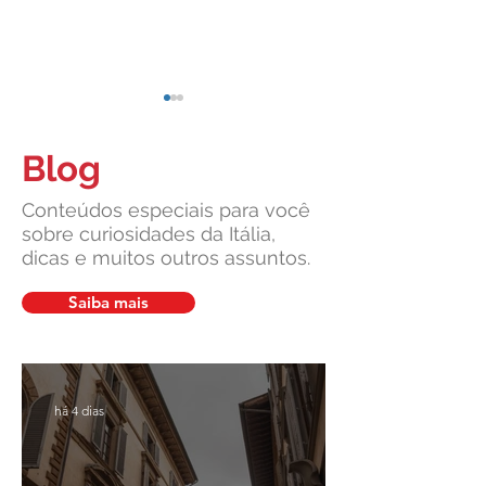
Blog
Conteúdos especiais para você
sobre curiosidades da Itália,
dicas e muitos outros assuntos.
Suprema Corte da Itália
Cultura italiana, 
facilita pedidos de cidadania
união: um legado v
Saiba mais
em caso de demora do
pela Leardini Cons
consulado
há 4 dias