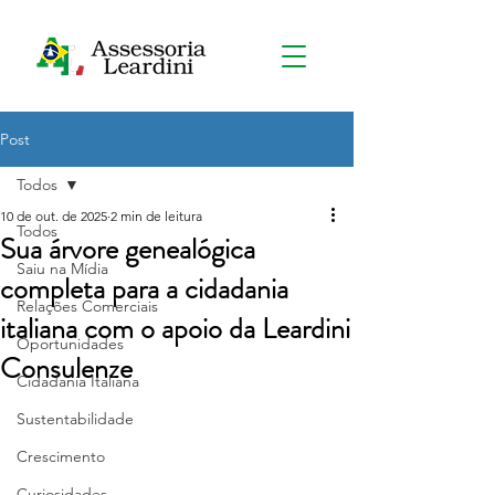
Post
Todos
10 de out. de 2025
2 min de leitura
Todos
Sua árvore genealógica
Saiu na Mídia
completa para a cidadania
Relações Comerciais
italiana com o apoio da Leardini
Oportunidades
Consulenze
Cidadania Italiana
Sustentabilidade
Crescimento
Curiosidades