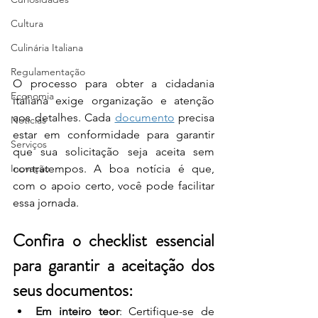
Cultura
Culinária Italiana
Regulamentação
O processo para obter a cidadania 
Economia
italiana exige organização e atenção 
aos detalhes. Cada 
documento
 precisa 
Notícias
estar em conformidade para garantir 
Serviços
que sua solicitação seja aceita sem 
Inovação
contratempos. A boa notícia é que, 
com o apoio certo, você pode facilitar 
essa jornada.
Confira o checklist essencial 
para garantir a aceitação dos 
seus documentos:
Em inteiro teor
: Certifique-se de 