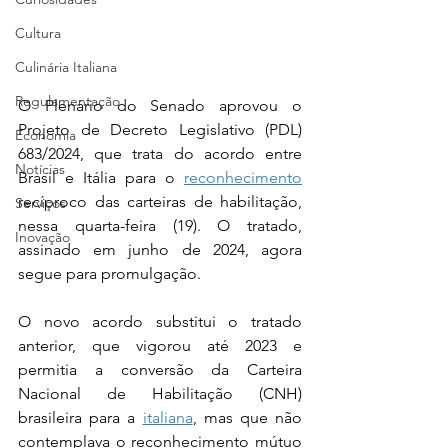
Cultura
Culinária Italiana
Regulamentação
O Plenário do Senado aprovou o 
Projeto de Decreto Legislativo (PDL) 
Economia
683/2024, que trata do acordo entre 
Notícias
Brasil e Itália para o 
reconhecimento
recíproco das carteiras de habilitação, 
Serviços
nessa quarta-feira (19). O tratado, 
Inovação
assinado em junho de 2024, agora 
segue para promulgação.
O novo acordo substitui o tratado 
anterior, que vigorou até 2023 e 
permitia a conversão da Carteira 
Nacional de Habilitação (CNH) 
brasileira para a 
italiana
, mas que não 
contemplava o reconhecimento mútuo 