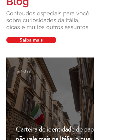
Blog
Conteúdos especiais para você
sobre curiosidades da Itália,
dicas e muitos outros assuntos.
Suprema Corte da Itália
Cultura italiana, 
facilita pedidos de cidadania
união: um legado v
Saiba mais
em caso de demora do
pela Leardini Cons
consulado
há 4 dias
Carteira de identidade de papel
não vale mais na Itália: o que