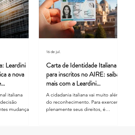
ra italiana, memória e
: um legado valorizado pela
ini Consulenze
16 de jul.
a: Leardini
Carta de Identidade Italiana
ica a nova
para inscritos no AIRE: saiba
e
mais com a Leardini
Consulenze
al italiana
A cidadania italiana vai muito além
 decisão
do reconhecimento. Para exercer
entes mudanças
plenamente seus direitos, é
nhecimento da
fundamental manter os documentos
por descendência
e os dados cadastrais sempre
análise envolveu
atualizados. Desde 1º de junho de