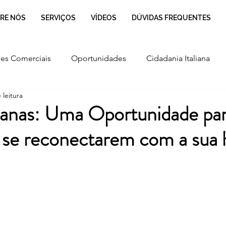
RE NÓS
SERVIÇOS
VÍDEOS
DÚVIDAS FREQUENTES
es Comerciais
Oportunidades
Cidadania Italiana
 leitura
Cultura
Culinária Italiana
Regulamentação
lianas: Uma Oportunidade par
s se reconectarem com a sua h