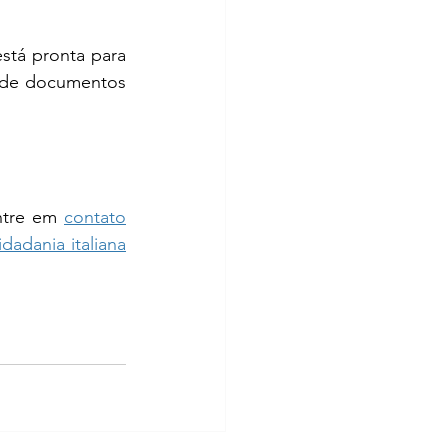
está pronta para 
 de documentos 
ntre em 
contato
idadania italiana