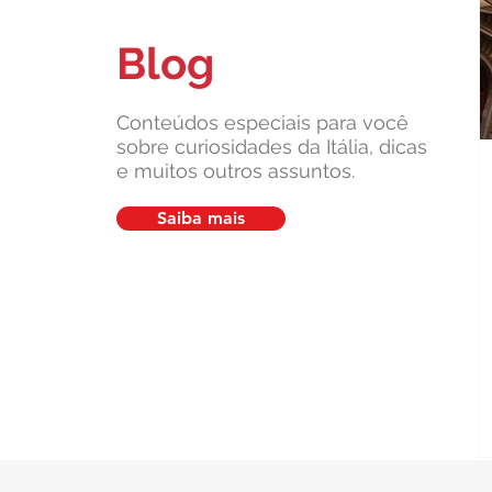
Blog
Carta de Identidade Italiana para
inscritos no AIRE: saiba mais
com a Leardini Consulenze
Conteúdos especiais para você
sobre curiosidades da Itália, dicas
e muitos outros assuntos.
Saiba mais