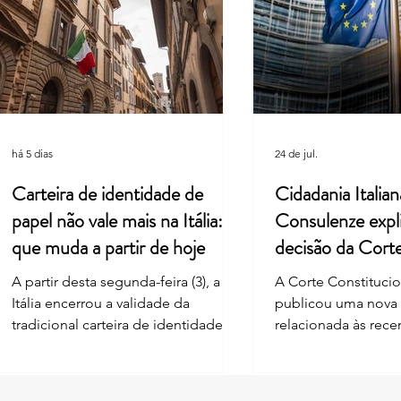
Suprema Corte da Itália facilita
Cultu
pedidos de cidadania em caso de
união
demora do consulado
Leard
há 5 dias
24 de jul.
Carteira de identidade de
Cidadania Italian
papel não vale mais na Itália: o
Consulenze expl
que muda a partir de hoje
decisão da Cort
Constitucional
A partir desta segunda-feira (3), a
A Corte Constitucion
Itália encerrou a validade da
publicou uma nova
tradicional carteira de identidade
relacionada às rec
em formato de papel, mesmo para
nas regras de reco
documentos com data de
cidadania italiana 
vencimento futura. A mudança
— ius sanguinis. A 