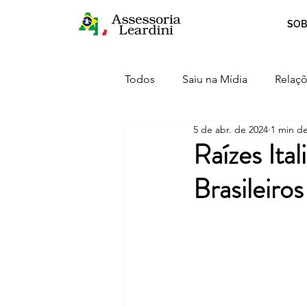
SOB
Todos
Saiu na Mídia
Relaçõ
5 de abr. de 2024
1 min de
Crescimento
Curiosidades
Raízes Ita
Brasileiro
Serviços
Inovação