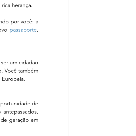
rica herança.
do por você: a 
ovo 
passaporte
, 
 ser um cidadão 
no. Você também 
o Europeia.
oportunidade de 
s antepassados, 
s de geração em 