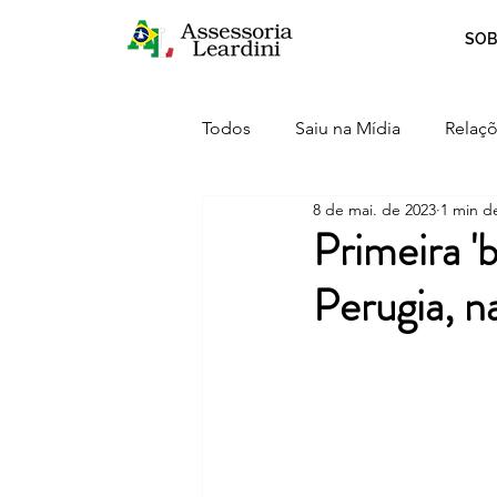
SOB
Todos
Saiu na Mídia
Relaçõ
8 de mai. de 2023
1 min de
Crescimento
Curiosidades
Primeira '
Perugia, na
Serviços
Inovação