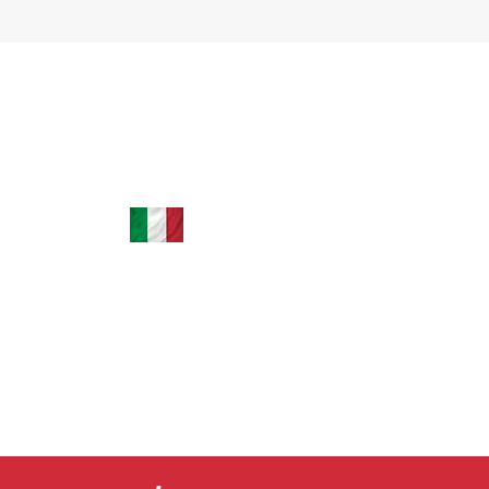
+39 035 0451779 | +39 3664242501
leardini.assessoria@hotmail.com
tão
Via XXV Aprile, 38 24040 Filago BG, Itália