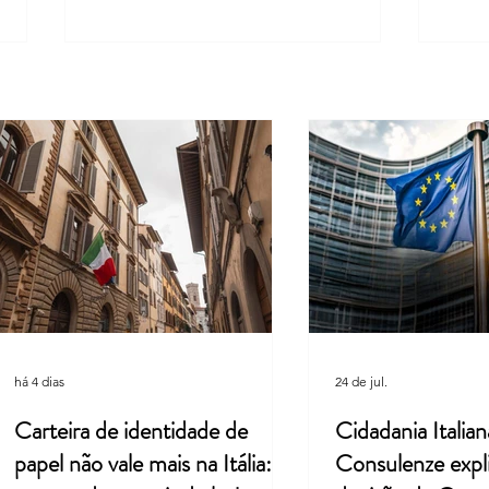
Cidadania Italiana: Leardini
Carta
Consulenze explica a nova
inscr
decisão da Corte Constitucional
com a
há 4 dias
24 de jul.
Carteira de identidade de
Cidadania Italian
papel não vale mais na Itália: o
Consulenze expl