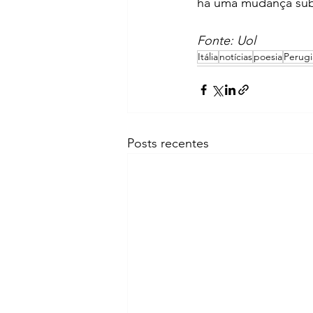
há uma mudança subs
Fonte: Uol
Itália
notícias
poesia
Perugi
Posts recentes