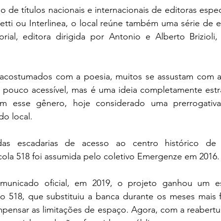
o de títulos nacionais e internacionais de editoras espec
etti ou Interlinea, o local reúne também uma série de es
ial, editora dirigida por Antonio e Alberto Brizioli,
acostumados com a poesia, muitos se assustam com a 
 pouco acessível, mas é uma ideia completamente estrag
om esse gênero, hoje considerado uma prerrogativa
 local.    
s escadarias de acesso ao centro histórico de 
cola 518 foi assumida pelo coletivo Emergenze em 2016. 
unicado oficial, em 2019, o projeto ganhou um es
 518, que substituiu a banca durante os meses mais fri
pensar as limitações de espaço. Agora, com a reabertur