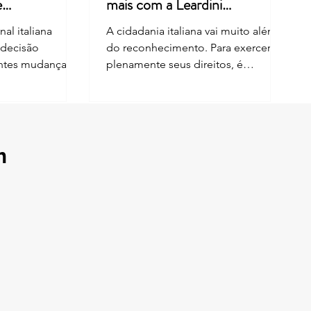
e
mais com a Leardini
Consulenze
al italiana
A cidadania italiana vai muito além
 decisão
do reconhecimento. Para exercer
entes mudanças
plenamente seus direitos, é
nhecimento da
fundamental manter os documentos
por descendência
e os dados cadastrais sempre
análise envolveu
atualizados. Desde 1º de junho de
i nº 91/1992,
2026, cidadãos italianos inscritos no
reforma de 2025.
AIRE também podem solicitar a
m
 limitações ao
Carta de Identidade Eletrônica —
cidadania para
CIE diretamente em qualquer
as nascidas fora
Comune da Itália, além da
bém possuem
possibilidade de emissão por meio
. Na Sentença nº
do consulado competente. Essa
nstitucional
mudança representa uma
importante facilidade para quem
vive no exteri