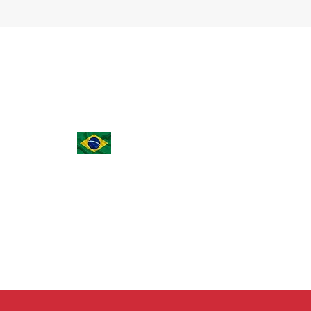
(15) 3023-0493 | (15) 98149-1814
noemicarvalhodias@aasp.org.br
Rua João Ribeiro de Barros, 55, Vila Odim An
- Sorocaba - SP - Brasil - 18090-602