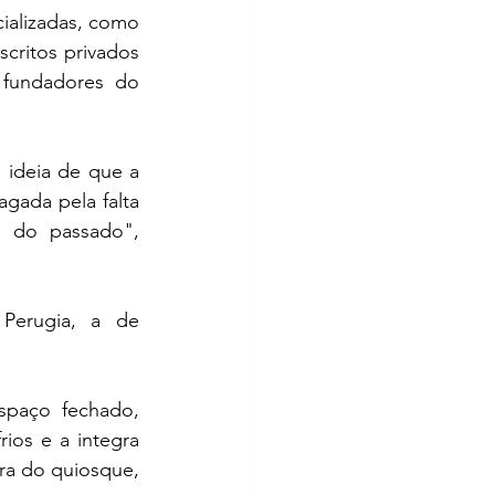
ializadas, como 
critos privados 
 fundadores do 
ideia de que a 
ada pela falta 
 do passado", 
Perugia, a de 
 
paço fechado, 
os e a integra 
a do quiosque, 