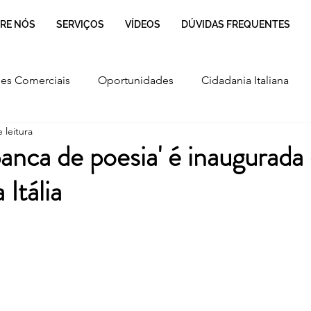
RE NÓS
SERVIÇOS
VÍDEOS
DÚVIDAS FREQUENTES
es Comerciais
Oportunidades
Cidadania Italiana
 leitura
Cultura
Culinária Italiana
Regulamentação
banca de poesia' é inaugurad
 Itália