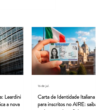
 de Identidade Italiana para
itos no AIRE: saiba mais
 Leardini Consulenze
16 de jul.
a: Leardini
Carta de Identidade Italiana
ica a nova
para inscritos no AIRE: saiba