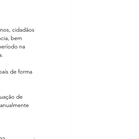
anos, cidadãos 
ncia, bem 
período na 
a.
país de forma 
uação de 
s anualmente 