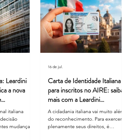
ra italiana, memória e
: um legado valorizado pela
ini Consulenze
16 de jul.
a: Leardini
Carta de Identidade Italiana
ica a nova
para inscritos no AIRE: saiba
e
mais com a Leardini
Consulenze
al italiana
A cidadania italiana vai muito além
 decisão
do reconhecimento. Para exercer
entes mudanças
plenamente seus direitos, é
nhecimento da
fundamental manter os documentos