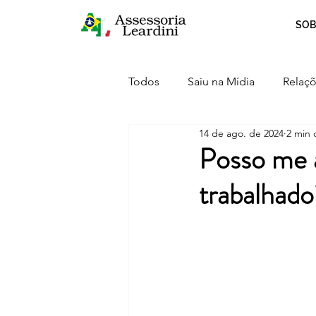
SOB
Todos
Saiu na Mídia
Relaçõ
14 de ago. de 2024
2 min 
Crescimento
Curiosidades
Posso me a
trabalhado
Serviços
Inovação