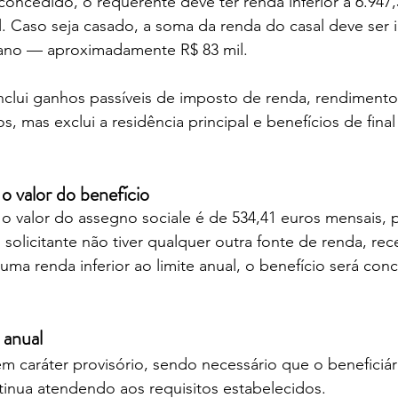
 concedido, o requerente deve ter renda inferior a 6.947,
. Caso seja casado, a soma da renda do casal deve ser in
 ano — aproximadamente R$ 83 mil.
nclui ganhos passíveis de imposto de renda, rendimento
, mas exclui a residência principal e benefícios de final
 o valor do benefício
 o valor do assegno sociale é de 534,41 euros mensais,
 solicitante não tiver qualquer outra fonte de renda, rec
 uma renda inferior ao limite anual, o benefício será con
 anual
m caráter provisório, sendo necessário que o beneficiá
inua atendendo aos requisitos estabelecidos.