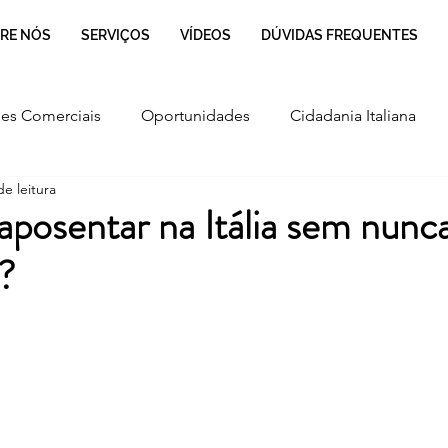
RE NÓS
SERVIÇOS
VÍDEOS
DÚVIDAS FREQUENTES
es Comerciais
Oportunidades
Cidadania Italiana
de leitura
Cultura
Culinária Italiana
Regulamentação
posentar na Itália sem nunca
?