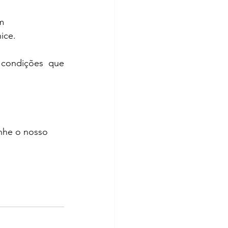
m 
ice.
condições que 
nhe o nosso 