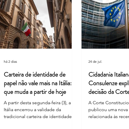
Suprema Corte da Itália facilita
Cultu
pedidos de cidadania em caso de
união
demora do consulado
Leard
há 2 dias
24 de jul.
Carteira de identidade de
Cidadania Italian
papel não vale mais na Itália: o
Consulenze expl
que muda a partir de hoje
decisão da Cort
Constitucional
A partir desta segunda-feira (3), a
A Corte Constitucion
Itália encerrou a validade da
publicou uma nova
tradicional carteira de identidade
relacionada às rec
em formato de papel, mesmo para
nas regras de reco