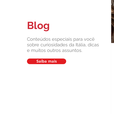
Blog
Carta de Identidade Italiana para
inscritos no AIRE: saiba mais
com a Leardini Consulenze
Conteúdos especiais para você
sobre curiosidades da Itália, dicas
e muitos outros assuntos.
Saiba mais