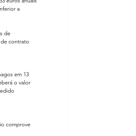
33 euros anuais 
ferior a 
s de 
 de contrato 
 pagos em 13 
eberá o valor 
cedido 
rio comprove 