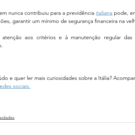
m nunca contribuiu para a previdência 
italiana
 pode, e
es, garantir um mínimo de segurança financeira na velh
atenção aos critérios e à manutenção regular das 
o.
do e quer ler mais curiosidades sobre a Itália? Acompa
redes sociais.
osidades