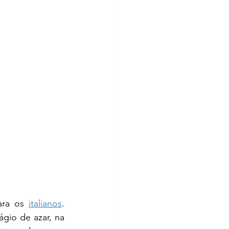
ara os 
italianos
. 
io de azar, na 