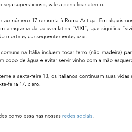
eja supersticioso, vale a pena ficar atento.
r ao número 17 remonta à Roma Antiga. Em algarismos
m anagrama da palavra latina “VIXI”, que significa “vivi”
do morte e, consequentemente, azar.
comuns na Itália incluem tocar ferro (não madeira) para 
m copo de água e evitar servir vinho com a mão esquer
me a sexta-feira 13, os italianos continuam suas vidas
a-feira 17, claro.
ades como essa nas nossas 
redes sociais
.