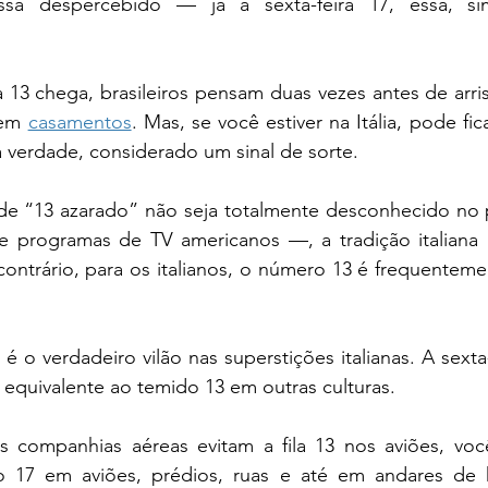
assa despercebido — já a sexta-feira 17, essa, si
 13 chega, brasileiros pensam duas vezes antes de arri
em 
casamentos
. Mas, se você estiver na Itália, pode fica
a verdade, considerado um sinal de sorte.
e “13 azarado” não seja totalmente desconhecido no p
s e programas de TV americanos —, a tradição italiana
contrário, para os italianos, o número 13 é frequenteme
 o verdadeiro vilão nas superstições italianas. A sexta-f
o equivalente ao temido 13 em outras culturas.
 companhias aéreas evitam a fila 13 nos aviões, voc
 17 em aviões, prédios, ruas e até em andares de 