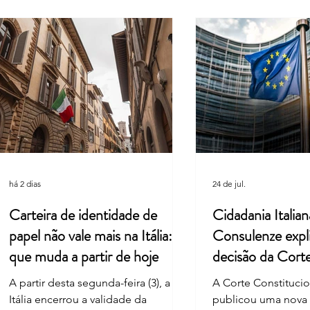
Entenda por que a Itália retirou
Itáli
uma palavra do hino nacional
Féria
há 2 dias
24 de jul.
Carteira de identidade de
Cidadania Italian
papel não vale mais na Itália: o
Consulenze expl
que muda a partir de hoje
decisão da Cort
Constitucional
A partir desta segunda-feira (3), a
A Corte Constitucion
Itália encerrou a validade da
publicou uma nova