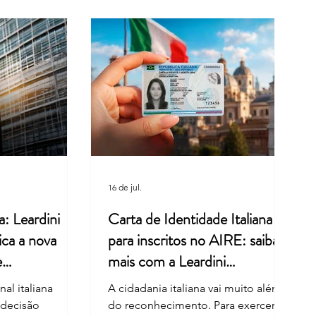
a Retoma o Ritmo Após as
s de Verão
16 de jul.
a: Leardini
Carta de Identidade Italiana
ica a nova
para inscritos no AIRE: saiba
e
mais com a Leardini
Consulenze
al italiana
A cidadania italiana vai muito além
 decisão
do reconhecimento. Para exercer