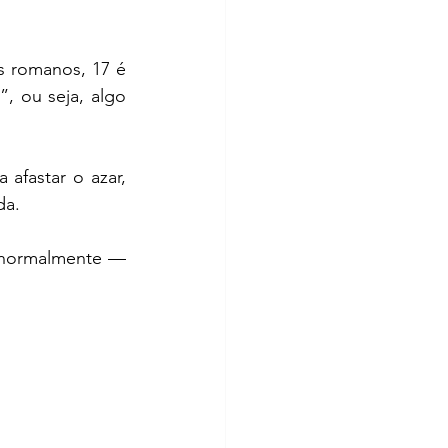
 romanos, 17 é 
, ou seja, algo 
afastar o azar, 
da.
 normalmente — 