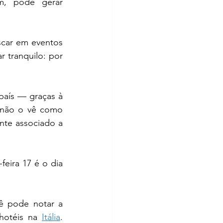
m, pode gerar 
scar em eventos 
r tranquilo: por 
aís — graças à 
 não o vê como 
nte associado a 
eira 17 é o dia 
ê pode notar a 
hotéis na 
Itália
. 