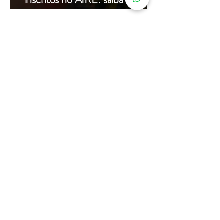
com a Leardini Consulenze
Acompanhe nosso
instagram
@assessorialeardini