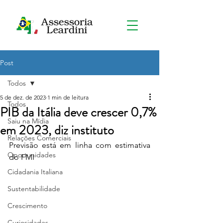
Post
Todos
5 de dez. de 2023
1 min de leitura
Todos
PIB da Itália deve crescer 0,7%
Saiu na Mídia
em 2023, diz instituto
Relações Comerciais
Previsão está em linha com estimativa 
Oportunidades
do FMI
Cidadania Italiana
Sustentabilidade
Crescimento
Curiosidades