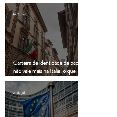
Constitucional
Consulenze
há 2 dias
Carteira de identidade de papel
não vale mais na Itália: o que
muda a partir de hoje
24 de jul.