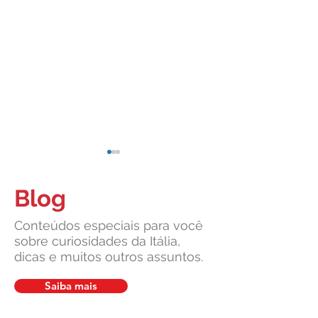
Blog
Conteúdos especiais para você
sobre curiosidades da Itália,
dicas e muitos outros assuntos.
Cidadania Italiana: Leardini
Carta de Identidade
Consulenze explica a nova
para inscritos no 
Saiba mais
decisão da Corte
mais com a Leardin