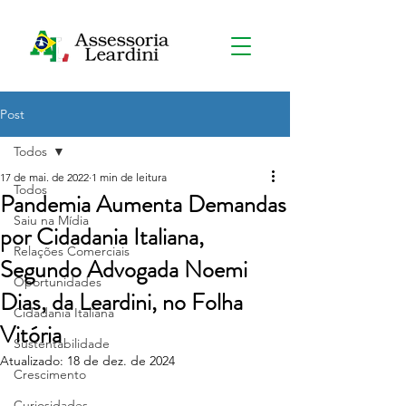
Post
Todos
17 de mai. de 2022
1 min de leitura
Todos
Pandemia Aumenta Demandas
Saiu na Mídia
por Cidadania Italiana,
Relações Comerciais
Segundo Advogada Noemi
Oportunidades
Dias, da Leardini, no Folha
Cidadania Italiana
Vitória
Sustentabilidade
Atualizado:
18 de dez. de 2024
Crescimento
Curiosidades