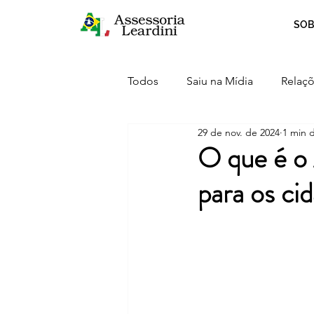
SOB
Todos
Saiu na Mídia
Relaçõ
29 de nov. de 2024
1 min d
Crescimento
Curiosidades
O que é o 
para os cid
Serviços
Inovação