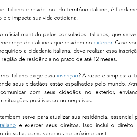
 italiano e reside fora do território italiano, é fundame
ele impacta sua vida cotidiana.
 oficial mantido pelos consulados italianos, que serve p
endereço de italianos que residem no 
exterior
. Caso vo
dquirido a cidadania italiana, deve realizar essa inscri
 região de residência no prazo de até 12 meses.
no italiano exige essa 
inscrição
? A razão é simples: a Itá
 onde seus cidadãos estão espalhados pelo mundo. Atra
omunicar com seus cidadãos no exterior, enviand
m situações positivas como negativas.
também serve para atualizar sua residência, essencial 
taliano
 e exercer seus direitos. Isso inclui o direito
ito de votar, como veremos no próximo post.