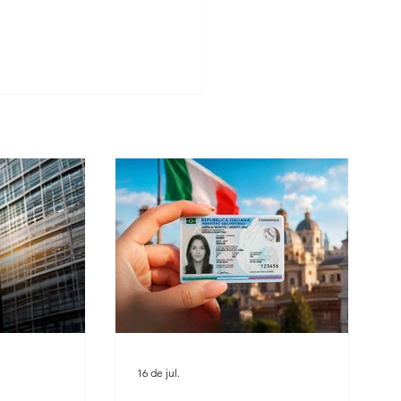
ra italiana, memória e
: um legado valorizado pela
ini Consulenze
16 de jul.