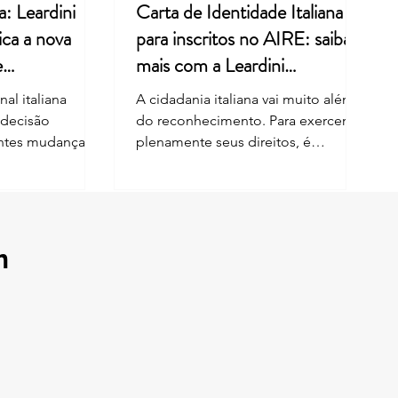
a: Leardini
Carta de Identidade Italiana
ica a nova
para inscritos no AIRE: saiba
e
mais com a Leardini
Consulenze
al italiana
A cidadania italiana vai muito além
 decisão
do reconhecimento. Para exercer
entes mudanças
plenamente seus direitos, é
nhecimento da
fundamental manter os documentos
por descendência
e os dados cadastrais sempre
análise envolveu
atualizados. Desde 1º de junho de
i nº 91/1992,
2026, cidadãos italianos inscritos no
reforma de 2025.
AIRE também podem solicitar a
m
 limitações ao
Carta de Identidade Eletrônica —
cidadania para
CIE diretamente em qualquer
as nascidas fora
Comune da Itália, além da
bém possuem
possibilidade de emissão por meio
. Na Sentença nº
do consulado competente. Essa
nstitucional
mudança representa uma
importante facilidade para quem