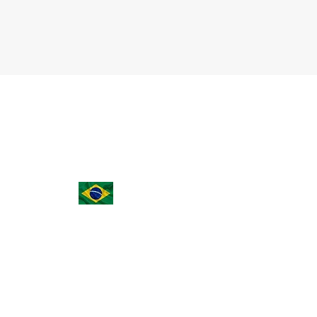
(15) 3023-0493 | (15) 98149-1814
noemicarvalhodias@aasp.org.br
Rua João Ribeiro de Barros, 55, Vila Odim An
- Sorocaba - SP - Brasil - 18090-602