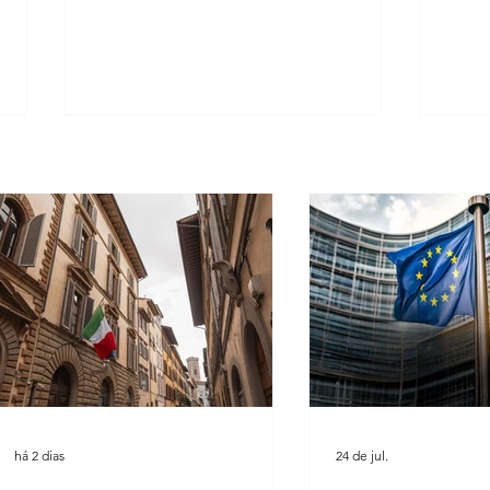
Suprema Corte da Itália facilita
Cultu
pedidos de cidadania em caso de
união
demora do consulado
Leard
há 2 dias
24 de jul.