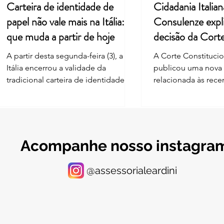
Carteira de identidade de
Cidadania Italian
papel não vale mais na Itália: o
Consulenze expl
que muda a partir de hoje
decisão da Cort
Constitucional
A partir desta segunda-feira (3), a
A Corte Constitucion
Itália encerrou a validade da
publicou uma nova
tradicional carteira de identidade
relacionada às rec
em formato de papel, mesmo para
nas regras de reco
documentos com data de
cidadania italiana 
vencimento futura. A mudança
— ius sanguinis. A 
segue o Regulamento Europeu
o artigo 3-bis da Le
2019/1157, que exige zona de leitura
introduzido após a 
Acompanhe nosso instagra
ótica (MRZ) nos documentos de
A norma estabelece
identificação – recurso que o
reconhecimento da 
@assessorialeardini
modelo italiano em papel nunca
determinadas pesso
teve. A regra, no entanto, não afeta
da Itália que tam
todo mundo do mesmo jeito, e isso
outra nacionalidade
tem gerado confusão entre
63/2026, a Corte Co
residentes na Itália e a comunidade
considerou parte