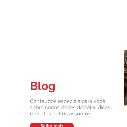
Blog
Carta de Identidade Italiana para
inscritos no AIRE: saiba mais
com a Leardini Consulenze
Conteúdos especiais para você
sobre curiosidades da Itália, dicas
e muitos outros assuntos.
Saiba mais