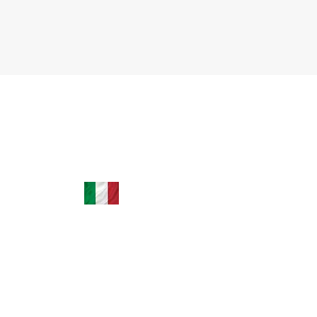
ítalo-
+39 035 0451779 | +39 3664242501
leardini.assessoria@hotmail.com
tão
Via XXV Aprile, 38 24040 Filago BG, Itália