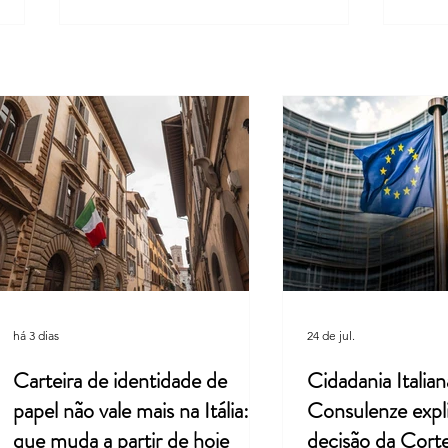
Suprema Corte da Itália facilita
Cultu
pedidos de cidadania em caso de
união
demora do consulado
Leard
há 3 dias
24 de jul.
Carteira de identidade de
Cidadania Italian
papel não vale mais na Itália: o
Consulenze expl
que muda a partir de hoje
decisão da Cort