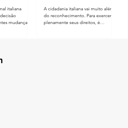
Consulenze
al italiana
A cidadania italiana vai muito além
 decisão
do reconhecimento. Para exercer
entes mudanças
plenamente seus direitos, é
nhecimento da
fundamental manter os documentos
por descendência
e os dados cadastrais sempre
análise envolveu
atualizados. Desde 1º de junho de
i nº 91/1992,
2026, cidadãos italianos inscritos no
reforma de 2025.
AIRE também podem solicitar a
m
 limitações ao
Carta de Identidade Eletrônica —
cidadania para
CIE diretamente em qualquer
as nascidas fora
Comune da Itália, além da
bém possuem
possibilidade de emissão por meio
. Na Sentença nº
do consulado competente. Essa
nstitucional
mudança representa uma
importante facilidade para quem
vive no exteri