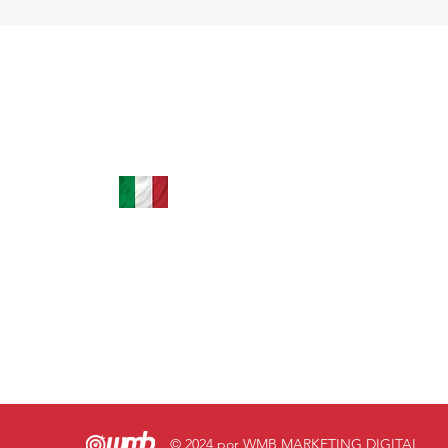
+39 035 0451779 | +39 3664242501
leardini.assessoria@hotmail.com
tão
Via XXV Aprile, 38 24040 Filago BG, Itália
© 2024 por WMB MARKETING DIGITAL