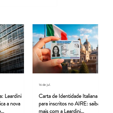
ra italiana, memória e
: um legado valorizado pela
ini Consulenze
16 de jul.
a: Leardini
Carta de Identidade Italiana
ica a nova
para inscritos no AIRE: saiba
e
mais com a Leardini