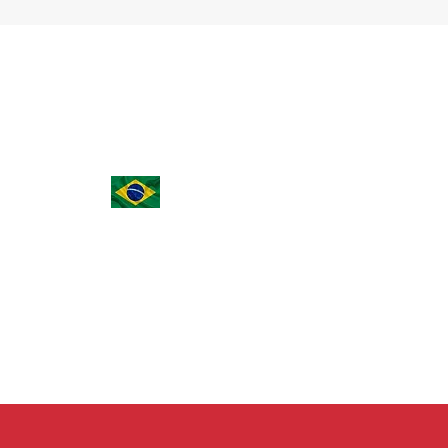
(15) 3023-0493 | (15) 98149-1814
noemicarvalhodias@aasp.org.br
Rua João Ribeiro de Barros, 55, Vila Odim An
- Sorocaba - SP - Brasil - 18090-602