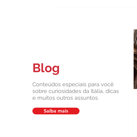
Blog
Carta de Identidade Italiana para
inscritos no AIRE: saiba mais
com a Leardini Consulenze
Conteúdos especiais para você
sobre curiosidades da Itália, dicas
e muitos outros assuntos.
Saiba mais