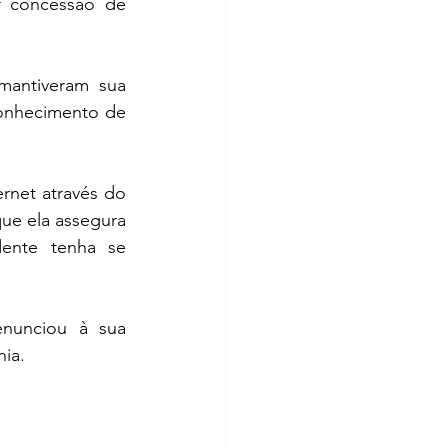
r concessão de 
A CNN é essencial para quem deseja provar que seus antepassados mantiveram sua 
onhecimento de 
rnet através do 
ue ela assegura 
ente tenha se 
nunciou à sua 
ia.