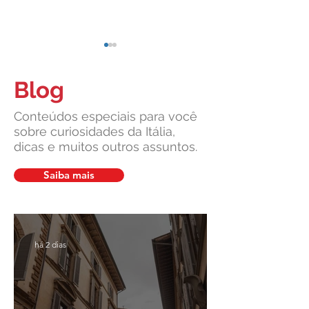
Blog
Conteúdos especiais para você
sobre curiosidades da Itália,
dicas e muitos outros assuntos.
Cidadania Italiana: Leardini
Carta de Identidade
Consulenze explica a nova
para inscritos no 
Saiba mais
decisão da Corte
mais com a Leardin
Constitucional
Consulenze
há 2 dias