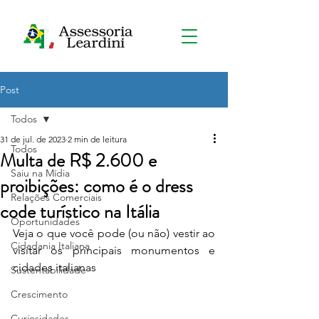
Post
Todos
31 de jul. de 2023
2 min de leitura
Todos
Multa de R$ 2.600 e
Saiu na Mídia
proibições: como é o dress
Relações Comerciais
code turístico na Itália
Oportunidades
Veja o que você pode (ou não) vestir ao 
Cidadania Italiana
visitar os principais monumentos e 
cidades italianas
Sustentabilidade
Crescimento
Curiosidades