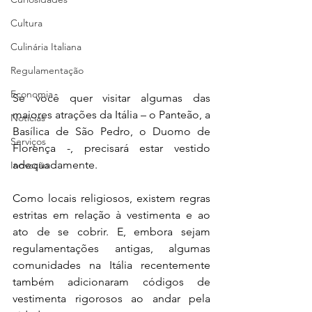
Cultura
Culinária Italiana
Regulamentação
Economia
Se você quer visitar algumas das 
maiores atrações da Itália – o Panteão, a 
Notícias
Basílica de São Pedro, o Duomo de 
Serviços
Florença -, precisará estar vestido 
adequadamente.
Inovação
Como locais religiosos, existem regras 
estritas em relação à vestimenta e ao 
ato de se cobrir. E, embora sejam 
regulamentações antigas, algumas 
comunidades na Itália recentemente 
também adicionaram códigos de 
vestimenta rigorosos ao andar pela 