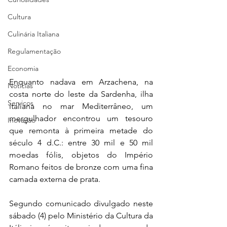
Cultura
Culinária Italiana
Regulamentação
Economia
Enquanto nadava em Arzachena, na 
Notícias
costa norte do leste da Sardenha, ilha 
Serviços
italiana no mar Mediterrâneo, um 
mergulhador encontrou um tesouro 
Inovação
que remonta à primeira metade do 
século 4 d.C.: entre 30 mil e 50 mil 
moedas fólis, objetos do Império 
Romano feitos de bronze com uma fina 
camada externa de prata.
Segundo comunicado divulgado neste 
sábado (4) pelo Ministério da Cultura da 