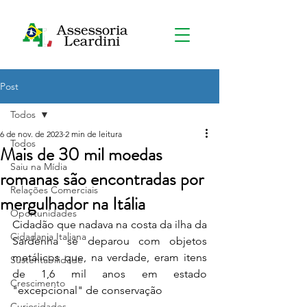
Post
Todos
6 de nov. de 2023
2 min de leitura
Todos
Mais de 30 mil moedas
Saiu na Mídia
romanas são encontradas por
Relações Comerciais
mergulhador na Itália
Oportunidades
Cidadão que nadava na costa da ilha da 
Cidadania Italiana
Sardenha se deparou com objetos 
metálicos que, na verdade, eram itens 
Sustentabilidade
de 1,6 mil anos em estado 
Crescimento
"excepcional" de conservação
Curiosidades