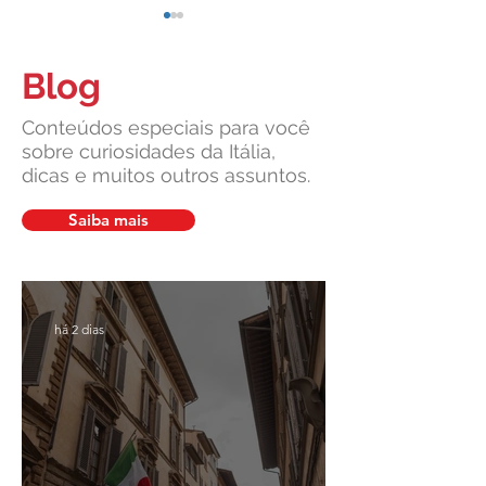
Blog
Conteúdos especiais para você
sobre curiosidades da Itália,
dicas e muitos outros assuntos.
Cidadania Italiana: Leardini
Carta de Identidade
Consulenze explica a nova
para inscritos no 
Saiba mais
decisão da Corte
mais com a Leardin
Constitucional
Consulenze
há 2 dias