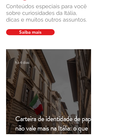
Conteúdos especiais para você
sobre curiosidades da Itália,
dicas e muitos outros assuntos.
Culinária Italiana: Norte e Sul
Polenta: história s
Falam Línguas Diferentes na
uma das comidas fa
Saiba mais
Mesa
Itália
há 4 dias
Carteira de identidade de papel
não vale mais na Itália: o que