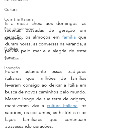
Cultura
Culinária Italiana
É a mesa cheia aos domingos, as 
Regulamentação
receitas passadas de geração em 
geração, os almoços em 
família
 que 
Economia
duram horas, as conversas na varanda, a 
Notícias
paixão pelo mar e a alegria de estar 
junto.
Serviços
Inovação
Foram justamente essas tradições 
italianas que milhões de famílias 
levaram consigo ao deixar a Itália em 
busca de novos caminhos pelo mundo. 
Mesmo longe de sua terra de origem, 
mantiveram viva a 
cultura italiana
, os 
sabores, os costumes, as histórias e os 
laços familiares que continuam 
atravessando gerações.